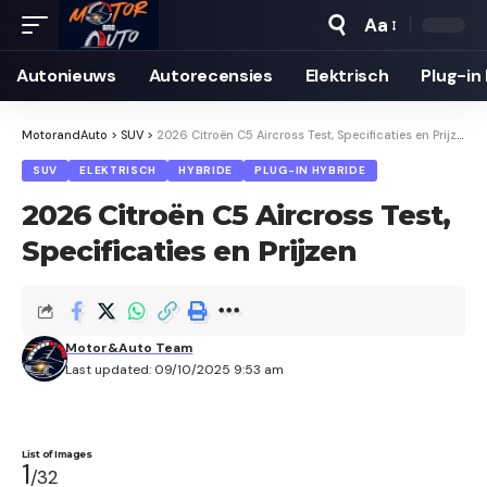
Aa
Autonieuws
Auto­recensies
Elektrisch
Plug-in
MotorandAuto
>
SUV
>
2026 Citroën C5 Aircross Test, Specificaties en Prijzen
SUV
ELEKTRISCH
HYBRIDE
PLUG-IN HYBRIDE
2026 Citroën C5 Aircross Test,
Specificaties en Prijzen
Motor&Auto Team
Last updated: 09/10/2025 9:53 am
List of Images
1
/32