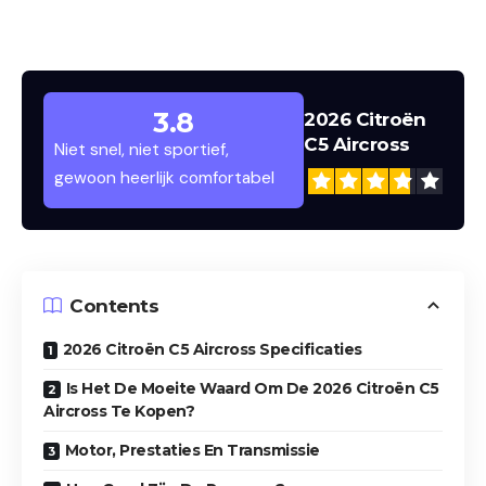
2026 Citroën C5 Aircross Vooraanzicht
met LED-Koplampen en Driepunts
3.8
2026 Citroën
Lichtsignatuur
Dag
C5 Aircross
Niet snel, niet sportief,
gewoon heerlijk comfortabel
Contents
2026 Citroën C5 Aircross Specificaties
Is Het De Moeite Waard Om De 2026 Citroën C5
Aircross Te Kopen?
Motor, Prestaties En Transmissie