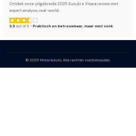
Ontdek onze uitgebreide 2025 Suzuki e Vitara review met
expert analyse, real-world
…
3.5
out of 5
Praktisch en betrouwbaar, maar mist vonk
© 2025 Motor&Auto. Alle rechten voorbehouden.