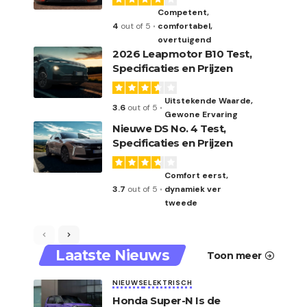
Competent,
4
out of 5
comfortabel,
overtuigend
2026 Leapmotor B10 Test,
Specificaties en Prijzen
Uitstekende Waarde,
3.6
out of 5
Gewone Ervaring
Nieuwe DS No. 4 Test,
Specificaties en Prijzen
Comfort eerst,
3.7
out of 5
dynamiek ver
tweede
Laatste Nieuws
Toon meer
NIEUWS
ELEKTRISCH
Honda Super-N Is de