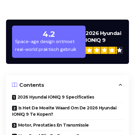
2026 Hyundai IONIQ 9 Vooraanzicht met
4.2
2026 Hyundai
Parametrische Pixel LED Verlichting
Vo
IONIQ 9
Space-age design ontmoet
real-world praktisch gebruik
Contents
2026 Hyundai IONIQ 9 Specificaties
Is Het De Moeite Waard Om De 2026 Hyundai
IONIQ 9 Te Kopen?
Motor, Prestaties En Transmissie