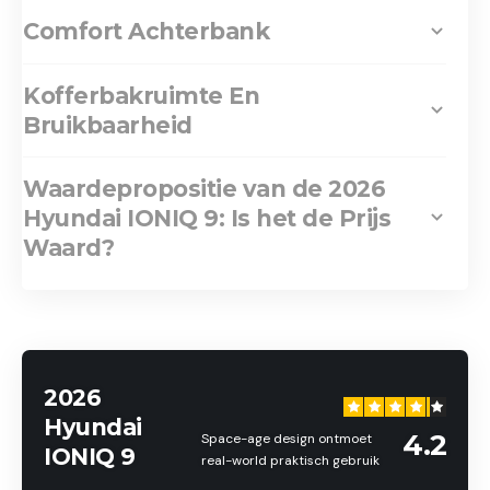
Comfort Achterbank
Kofferbakruimte En
Bruikbaarheid
Waardepropositie van de 2026
Hyundai IONIQ 9: Is het de Prijs
Waard?
2026
Hyundai
4.2
Space-age design ontmoet
IONIQ 9
real-world praktisch gebruik