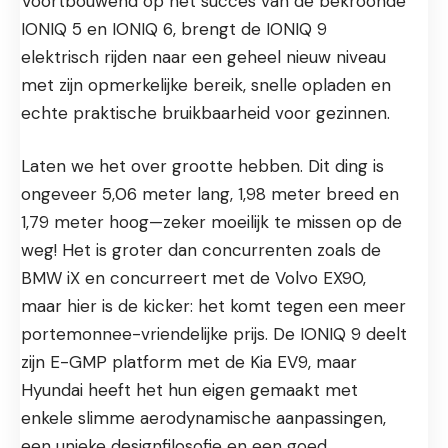
Voortbouwend op het succes van de bekroonde
IONIQ 5
en
IONIQ 6
, brengt de IONIQ 9
elektrisch rijden naar een geheel nieuw niveau
met zijn opmerkelijke bereik, snelle opladen en
echte praktische bruikbaarheid voor gezinnen.
Laten we het over grootte hebben. Dit ding is
ongeveer 5,06 meter lang, 1,98 meter breed en
1,79 meter hoog—zeker moeilijk te missen op de
weg! Het is groter dan concurrenten zoals de
BMW iX en concurreert met de
Volvo EX90
,
maar hier is de kicker: het komt tegen een meer
portemonnee-vriendelijke prijs. De IONIQ 9 deelt
zijn E-GMP platform met de
Kia EV9,
maar
Hyundai heeft het hun eigen gemaakt met
enkele slimme aerodynamische aanpassingen,
een unieke designfilosofie en een goed