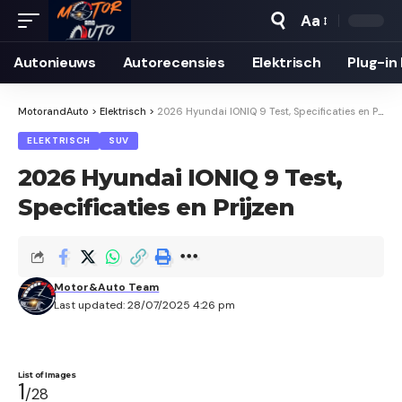
Aa
Autonieuws
Auto­recensies
Elektrisch
Plug-in
MotorandAuto
>
Elektrisch
>
2026 Hyundai IONIQ 9 Test, Specificaties en Prijzen
ELEKTRISCH
SUV
2026 Hyundai IONIQ 9 Test,
Specificaties en Prijzen
Motor&Auto Team
Last updated: 28/07/2025 4:26 pm
List of Images
1
/28