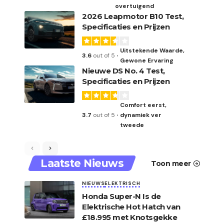
overtuigend
2026 Leapmotor B10 Test,
Specificaties en Prijzen
Uitstekende Waarde,
3.6
out of 5
Gewone Ervaring
Nieuwe DS No. 4 Test,
Specificaties en Prijzen
Comfort eerst,
3.7
out of 5
dynamiek ver
tweede
Laatste Nieuws
Toon meer
NIEUWS
ELEKTRISCH
Honda Super-N Is de
Elektrische Hot Hatch van
£18.995 met Knotsgekke