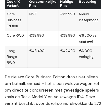
Zeekr X
Oorspronkelijke
Huidige
Besparing
Variant
Prijs
Prijs
Core
N.V.T.
€35.990
Nieuw
Business
Instapmodel
Edition
Core RWD
€38.990
€38.990
€6.500 van
origineel
Long
€45.490
€42.490
€3.000
Range
verlaging
RWD
De nieuwe Core Business Edition draait niet alleen
om betaalbaarheid – het is een weloverwogen zet
om direct te concurreren met gevestigde spelers
zoals de Tesla Model Y en Volkswagen ID.4. Deze
variant beschikt over dezelfde indrukwekkende 272