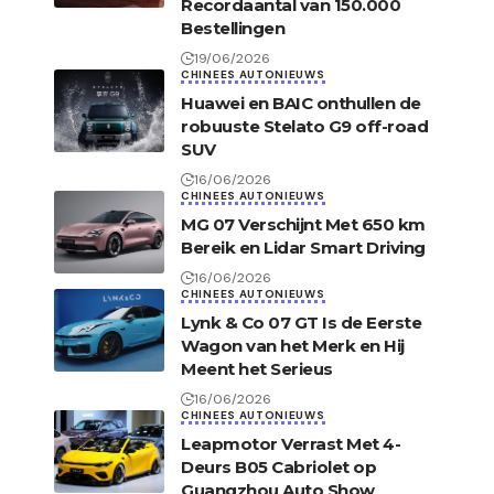
Recordaantal van 150.000
Bestellingen
19/06/2026
CHINEES AUTONIEUWS
Huawei en BAIC onthullen de
robuuste Stelato G9 off-road
SUV
16/06/2026
CHINEES AUTONIEUWS
MG 07 Verschijnt Met 650 km
Bereik en Lidar Smart Driving
16/06/2026
CHINEES AUTONIEUWS
Lynk & Co 07 GT Is de Eerste
Wagon van het Merk en Hij
Meent het Serieus
16/06/2026
CHINEES AUTONIEUWS
Leapmotor Verrast Met 4-
Deurs B05 Cabriolet op
Guangzhou Auto Show