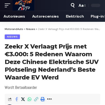
Aa
Autonieuws
Auto­recensies
Elektrisch
Plug-in
MotorandAuto
>
Nieuws
>
Zeekr X Verlaagt Prijs met €3.000: 5 Redenen Waarom Deze Chinese Elektrische SUV Plotseling Nederland’s Beste Waarde EV Werd
NIEUWS
Zeekr X Verlaagt Prijs met
€3.000: 5 Redenen Waarom
Deze Chinese Elektrische SUV
Plotseling Nederland’s Beste
Waarde EV Werd
Wordt Betaalbaarder