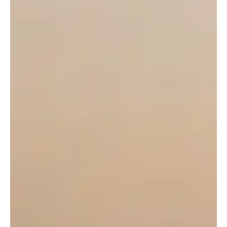
lengte van 4.999 mm, breedte van 1.996 mm en
hoogte van 1.600 mm, ondersteund door een
aanzienlijke wielbasis van 3.000 mm. Ondanks zijn
formaat houdt het voertuig een relatief
bescheiden rijklaar gewicht van 2.405 kg, wat wijst
op zorgvuldige aandacht voor gewichtsbeheer en
efficiëntie.
Ontwerp en Constructie
Geïnspireerd door zijn sedan-broer heeft de YU7
een verfijnde vormtaal die elementen van de
Porsche Taycan weerspiegelt, vooral in de
voorzijde. Het profiel van de SUV toont een
dynamische mix van sportiviteit en elegantie, met
een zacht aflopende daklijn en zorgvuldig
vormgegeven aerodynamische elementen.