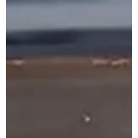
De 691 pk sterke Xiaomi YU7 elektrische SUV toont zijn coupé-
achtige daklijn en gespierde achterkant
Hoewel specifieke batterijdetails nog niet bekend
zijn, heeft Xiaomi zijn samenwerking met CATL
bevestigd voor de YU7’s krachtbron. Het voertuig
zal naar verwachting gebruik maken van een
ternair lithium-ion accupakket, wat duidt op een
focus op hoge energiedichtheid en premium