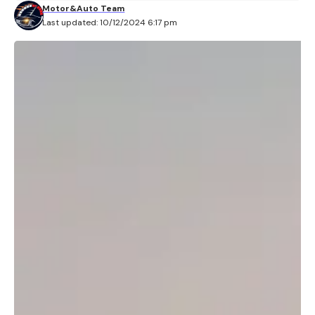
Motor&Auto Team
Last updated: 10/12/2024 6:17 pm
Xiaomi’s YU7 SUV Streeft Ernaar
het EV-landschap te
Herdefiniëren in 2025
Xiaomi, de technologiegigant bekend om zijn
smartphones en slimme apparaten, zet door in de
elektrische voertuigen (EV) sector met de
aankomende
Xiaomi YU7 SUV
, die medio 2025
officieel wordt gelanceerd. De aankondiging volgt
op het succes van de SU7 sedan van het bedrijf,
die sinds zijn debuut in april al 100.000 leveringen
heeft bereikt. Hier is alles wat je moet weten over
dit gestroomlijnde, technologisch geavanceerde en