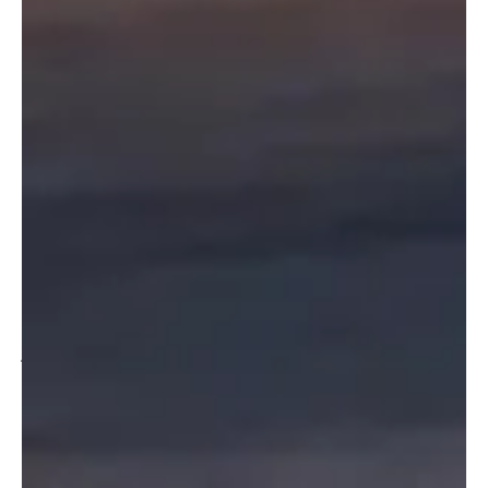
De Xiaomi YU7 SUV en SU7 sedan tonen hun onderscheidende
achterkantontwerpen
Lei Jun, Xiaomi’s CEO, heeft aangekondigd dat de
marktintroductie van de YU7 gepland staat voor
juni of juli 2025, samenvallend met de activering
van Xiaomi’s tweede fase EV-fabriek. Het bedrijf
voert momenteel uitgebreide wegtests uit om
ervoor te zorgen dat de productkwaliteit voldoet
aan de hoge standaarden, wat hun toewijding toont