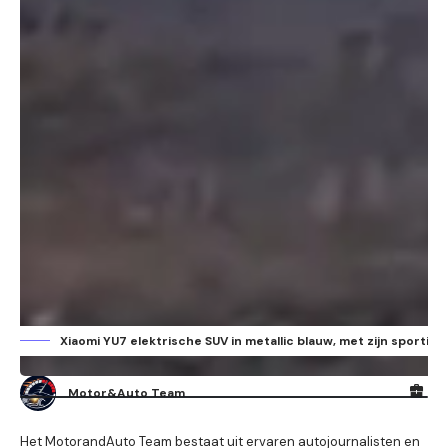
aan het leveren van een verfijnd en betrouwbaar
voertuig aan de markt.
Xiaomi
,
Xiaomi YU7 SUV
TAGGED:
Facebook
Xiaomi YU7 elektrische SUV in metallic blauw, met zijn sporti
Motor&Auto Team
Het MotorandAuto Team bestaat uit ervaren autojournalisten en