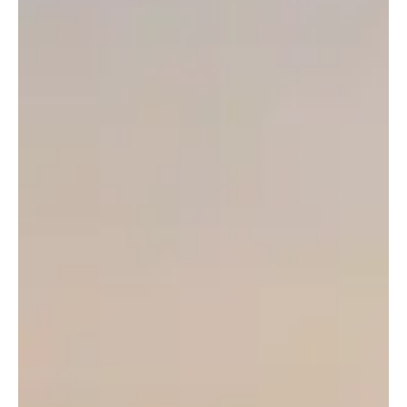
prestatiegericht wonder.
Prestaties die Indruk Maken
De YU7 toont Xiaomi’s toewijding aan het verleggen
van grenzen in de EV-ruimte, met een dual-motor
aandrijflijn die een gecombineerd vermogen levert
van 508 kW (691 pk) – met 220 kW van de
voormotor en een robuuste 288 kW van de
achtermotor. Deze krachtige opstelling stelt de
SUV in staat om een opmerkelijke topsnelheid van
253 kilometer per uur te bereiken, waarmee het
zich positioneert als een serieuze concurrent in het
premium elektrische SUV-segment.
Qua afmetingen maakt de YU7 indruk met zijn