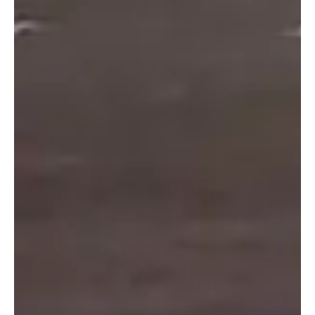
prestaties. Het bedrijf biedt meerdere
bandenspecificaties, waaronder opties van 19 tot 21
inch, waardoor klanten comfort en prestaties naar
wens kunnen afstemmen.
Driekwart vooraanzicht van Xiaomi’s assortiment elektrische
voertuigen, met de YU7 SUV naast de SU7 sedan