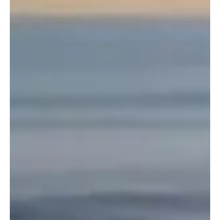
Opvallende kenmerken zijn de geleidingsgroeven in
de voorschermen, verzonken deurgrepen en
kenmerkende LED-verlichtingssignaturen voor en
achter.
Xiaomi YU7 elektrische SUV in metallic blauw, met zijn sportieve
voorkant, LED-koplampen en aerodynamische carrosserielijnen met
opvallende vijfspaaks velgen