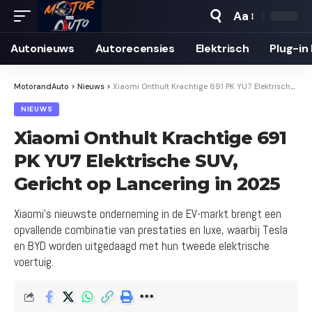
Aa
Autonieuws
Auto­recensies
Elektrisch
Plug-in
MotorandAuto
>
Nieuws
>
Xiaomi Onthult Krachtige 691 PK YU7 Elektrische SUV, Gericht op Lancering in 2025
NIEUWS
Xiaomi Onthult Krachtige 691
PK YU7 Elektrische SUV,
Gericht op Lancering in 2025
Xiaomi's nieuwste onderneming in de EV-markt brengt een
opvallende combinatie van prestaties en luxe, waarbij Tesla
en BYD worden uitgedaagd met hun tweede elektrische
voertuig.