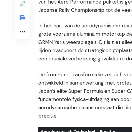
van het Aero Performance pakket is ge
Japanse Rally Championship tot de veele
In het hart van de aerodynamische rev
grote voorziene aluminium motorkap di
GRMN Yaris weerspiegelt. Dit is niet all
rijden evacueert de strategisch geplaat
een cruciale verbetering gevalideerd do
Toyota GR Yaris Aero Performance Driekwart Vooraanz
De front-end transformatie zet zich vo
ontwikkeld in samenwerking met profes
Japan’s elite Super Formula en Super 
fundamentele fysica-uitdaging aan door 
aerodynamische balans ontstaat die dir
precisie.
Aerodynamisch Onderdeel
Functie