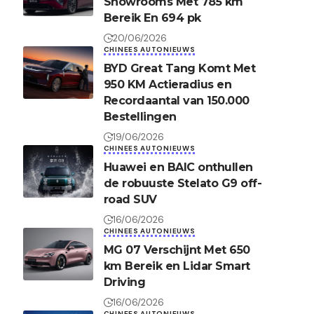
Showrooms Met 785 km
Bereik En 694 pk
20/06/2026
CHINEES AUTONIEUWS
BYD Great Tang Komt Met
950 KM Actieradius en
Recordaantal van 150.000
Bestellingen
19/06/2026
CHINEES AUTONIEUWS
Huawei en BAIC onthullen
de robuuste Stelato G9 off-
road SUV
16/06/2026
CHINEES AUTONIEUWS
MG 07 Verschijnt Met 650
km Bereik en Lidar Smart
Driving
16/06/2026
CHINEES AUTONIEUWS