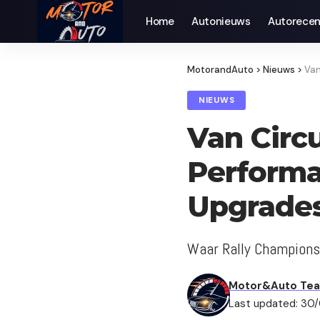
Home
Autonieuws
Auto­recen
MotorandAuto
>
Nieuws
>
Van
NIEUWS
Van Circu
Perform
Upgrades
Waar Rally Champions
Motor&Auto Te
Last updated: 30