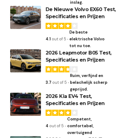
inslag.
De Nieuwe Volvo EX60 Test,
Specificaties en Prijzen
De beste
4.1
out of 5
elektrische Volvo
tot nu toe.
2026 Leapmotor B05 Test,
Specificaties en Prijzen
T
Ruim, verfijnd en
3.7
out of 5
belachelijk scherp
geprijsd.
2026 Kia EV4 Test,
Specificaties en Prijzen
Competent,
4
out of 5
comfortabel,
overtuigend