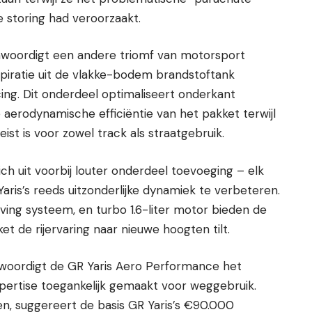
e storing had veroorzaakt.
oordigt een andere triomf van motorsport
spiratie uit de vlakke-bodem brandstoftank
cing. Dit onderdeel optimaliseert onderkant
 aerodynamische efficiëntie van het pakket terwijl
ist is voor zowel track als straatgebruik.
ich uit voorbij louter onderdeel toevoeging – elk
ris’s reeds uitzonderlijke dynamiek te verbeteren.
ijving systeem, en turbo 1.6-liter motor bieden de
et de rijervaring naar nieuwe hoogten tilt.
woordigt de GR Yaris Aero Performance het
ertise toegankelijk gemaakt voor weggebruik.
en, suggereert de basis GR Yaris’s €90.000