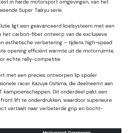
test in harde motorsport omgevingen, van het
isende Super Taikyu serie.
olutie ligt een geavanceerd koelsysteem met een
e het carbon-fiber ontwerp van de exclusieve
een esthetische verbetering – tijdens high-speed
ste opening efficiënt warmte uit de motorruimte,
or echte rally-competitie.
icht in Wit
ort met een precies ontworpen lip spoiler
sionele racer Kazuya Oshima, die deelneemt aan
GT kampioenschappen. Dit onderdeel pakt een
front lift te onderdrukken, waardoor superieure
ect vertaalt naar verbeterde grip en bocht-
Motorsport Oorsprong