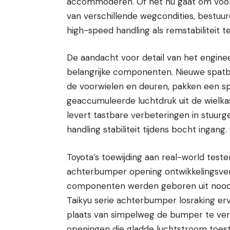
accommoderen. Of het nu gaat om voorb
van verschillende wegcondities, bestuu
high-speed handling als remstabiliteit t
De aandacht voor detail van het enginee
belangrijke componenten. Nieuwe spatb
de voorwielen en deuren, pakken een sp
geaccumuleerde luchtdruk uit de wielkast
levert tastbare verbeteringen in stuur
handling stabiliteit tijdens bocht ingang.
Toyota’s toewijding aan real-world test
achterbumper opening ontwikkelingsve
componenten werden geboren uit noodz
Taikyu serie achterbumper losraking er
plaats van simpelweg de bumper te vers
openingen die gladde luchtstroom toest