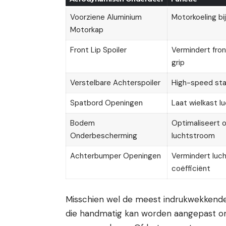
Voorziene Aluminium
Motorkoeling bi
Motorkap
Front Lip Spoiler
Vermindert front
grip
Verstelbare Achterspoiler
High-speed sta
Spatbord Openingen
Laat wielkast lu
Bodem
Optimaliseert 
Onderbescherming
luchtstroom
Achterbumper Openingen
Vermindert luc
coëfficiënt
Misschien wel de meest indrukwekkende 
die handmatig kan worden aangepast om