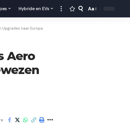
Aa
pes
Hybride en EVs
en Upgrades naar Europa
is Aero
ewezen
re