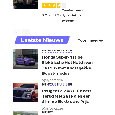
Comfort eerst,
3.7
out of 5
dynamiek ver
tweede
Laatste Nieuws
Toon meer
NIEUWS
ELEKTRISCH
Honda Super-N Is de
Elektrische Hot Hatch van
£18.995 met Knotsgekke
Boost-modus
19/06/2026
NIEUWS
ELEKTRISCH
Peugeot e-208 GTi Keert
Terug Met 281 PK en een
Slimme Elektrische Prijs
18/06/2026
NIEUWS