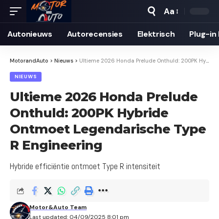
Aa
Autonieuws
Auto­recensies
Elektrisch
Plug-in
MotorandAuto
>
Nieuws
>
Ultieme 2026 Honda Prelude Onthuld: 200PK Hybride Ontmoet Legendarische Type R Engineering
NIEUWS
Ultieme 2026 Honda Prelude
Onthuld: 200PK Hybride
Ontmoet Legendarische Type
R Engineering
Hybride efficiëntie ontmoet Type R intensiteit
Motor&Auto Team
Last updated: 04/09/2025 8:01 pm