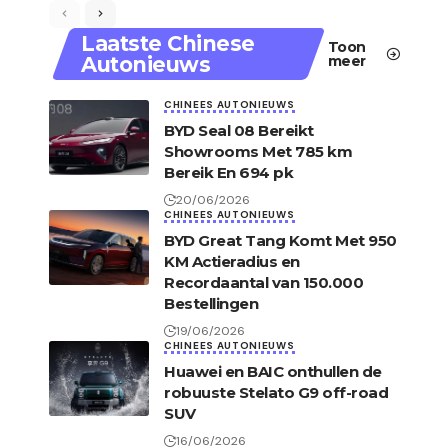
Laatste Chinese
Toon
Autonieuws
meer
CHINEES AUTONIEUWS
BYD Seal 08 Bereikt
Showrooms Met 785 km
Bereik En 694 pk
20/06/2026
CHINEES AUTONIEUWS
BYD Great Tang Komt Met 950
KM Actieradius en
Recordaantal van 150.000
Bestellingen
19/06/2026
CHINEES AUTONIEUWS
Huawei en BAIC onthullen de
robuuste Stelato G9 off-road
SUV
16/06/2026