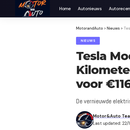
Home
Autonieuws
Auto­recen
MotorandAuto
>
Nieuws
>
Tes
NIEUWS
Tesla Mo
Kilomete
voor €11
De vernieuwde elektri
Motor&Auto Te
Last updated: 22/