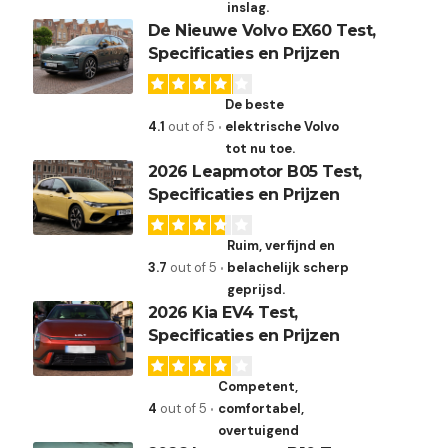
inslag.
De Nieuwe Volvo EX60 Test,
Specificaties en Prijzen
De beste
4.1
out of 5
elektrische Volvo
tot nu toe.
2026 Leapmotor B05 Test,
Specificaties en Prijzen
Ruim, verfijnd en
3.7
out of 5
belachelijk scherp
geprijsd.
2026 Kia EV4 Test,
Specificaties en Prijzen
Competent,
4
out of 5
comfortabel,
overtuigend