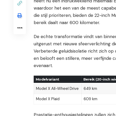
heeft nu een indrukwekkend maximaal be
waardoor het een van de meest capabel
die stijl prioriteren, bieden de 22-inch
bereik daalt naar 600 kilometer.
De echte transformatie vindt van binne
uitgerust met nieuwe sfeerverlichting d
Verbeterde geluidsisolatie richt zich o
en belooft een stillere, meer verfijnde 
evenaart.
Modelvariant
Bereik (20-inch wi
Model X All-Wheel Drive
649 km
Model X Plaid
609 km
Prestatie-enthousiastelingen zullen zic