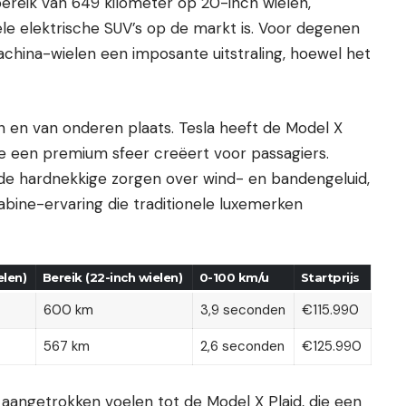
reik van 649 kilometer op 20-inch wielen,
e elektrische SUV’s op de markt is. Voor degenen
 Machina-wielen een imposante uitstraling, hoewel het
n en van onderen plaats. Tesla heeft de Model X
ie een premium sfeer creëert voor passagiers.
p de hardnekkige zorgen over wind- en bandengeluid,
cabine-ervaring die traditionele luxemerken
elen)
Bereik (22-inch wielen)
0-100 km/u
Startprijs
600 km
3,9 seconden
€115.990
567 km
2,6 seconden
€125.990
h aangetrokken voelen tot de Model X Plaid, die een