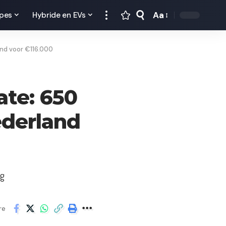
Aa
pes
Hybride en EVs
and voor €116.000
ate: 650
ederland
ng
re