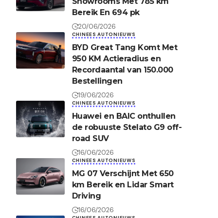
Showrooms Met 785 km
Bereik En 694 pk
20/06/2026
CHINEES AUTONIEUWS
BYD Great Tang Komt Met
950 KM Actieradius en
Recordaantal van 150.000
Bestellingen
19/06/2026
CHINEES AUTONIEUWS
Huawei en BAIC onthullen
de robuuste Stelato G9 off-
road SUV
16/06/2026
CHINEES AUTONIEUWS
MG 07 Verschijnt Met 650
km Bereik en Lidar Smart
Driving
16/06/2026
CHINEES AUTONIEUWS