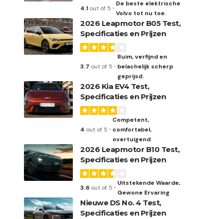
De beste elektrische
4.1
out of 5
Volvo tot nu toe.
2026 Leapmotor B05 Test,
Specificaties en Prijzen
Ruim, verfijnd en
3.7
out of 5
belachelijk scherp
geprijsd.
2026 Kia EV4 Test,
Specificaties en Prijzen
Competent,
4
out of 5
comfortabel,
overtuigend
2026 Leapmotor B10 Test,
Specificaties en Prijzen
Uitstekende Waarde,
3.6
out of 5
Gewone Ervaring
Nieuwe DS No. 4 Test,
Specificaties en Prijzen