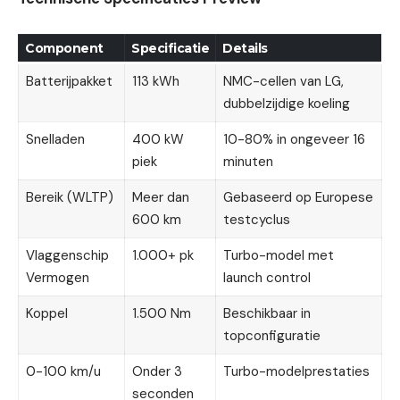
Component
Specificatie
Details
Batterijpakket
113 kWh
NMC-cellen van LG,
dubbelzijdige koeling
Snelladen
400 kW
10-80% in ongeveer 16
piek
minuten
Bereik (WLTP)
Meer dan
Gebaseerd op Europese
600 km
testcyclus
Vlaggenschip
1.000+ pk
Turbo-model met
Vermogen
launch control
Koppel
1.500 Nm
Beschikbaar in
topconfiguratie
0-100 km/u
Onder 3
Turbo-modelprestaties
seconden