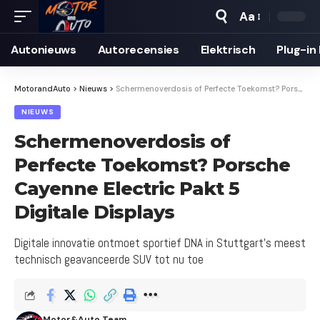
Aa
Autonieuws
Auto­recensies
Elektrisch
Plug-in
MotorandAuto
>
Nieuws
>
Schermenoverdosis of Perfecte Toekomst? Porsche Cayenne Electric Pakt 5 Digitale Displays
NIEUWS
Schermenoverdosis of
Perfecte Toekomst? Porsche
Cayenne Electric Pakt 5
Digitale Displays
Digitale innovatie ontmoet sportief DNA in Stuttgart's meest
technisch geavanceerde SUV tot nu toe
Motor&Auto Team