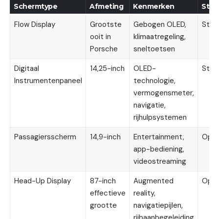
Schermtype
Afmeting
Kenmerken
Stat
Flow Display
Grootste
Gebogen OLED,
Stan
ooit in
klimaatregeling,
Porsche
sneltoetsen
Digitaal
14,25-inch
OLED-
Stan
Instrumentenpaneel
technologie,
vermogensmeter,
navigatie,
rijhulpsystemen
Passagiersscherm
14,9-inch
Entertainment,
Opti
app-bediening,
videostreaming
Head-Up Display
87-inch
Augmented
Opti
effectieve
reality,
grootte
navigatiepijlen,
rijbaanbegeleiding