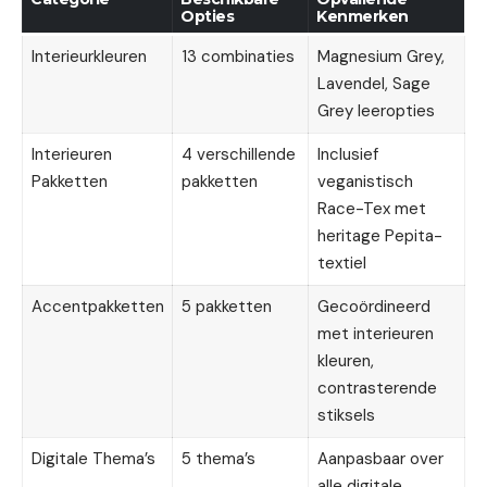
Opties
Kenmerken
Interieurkleuren
13 combinaties
Magnesium Grey,
Lavendel, Sage
Grey leeropties
Interieuren
4 verschillende
Inclusief
Pakketten
pakketten
veganistisch
Race-Tex met
heritage Pepita-
textiel
Accentpakketten
5 pakketten
Gecoördineerd
met interieuren
kleuren,
contrasterende
stiksels
Digitale Thema’s
5 thema’s
Aanpasbaar over
alle digitale