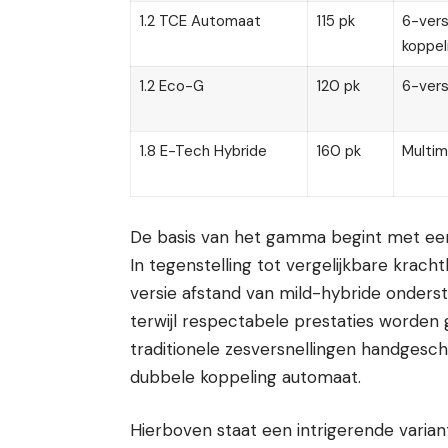
1.2 TCE Automaat
115 pk
6-vers
koppel
1.2 Eco-G
120 pk
6-vers
1.8 E-Tech Hybride
160 pk
Multi
De basis van het gamma begint met een 
In tegenstelling tot vergelijkbare krac
versie afstand van mild-hybride onders
terwijl respectabele prestaties worden
traditionele zesversnellingen handgesc
dubbele koppeling automaat.
Hierboven staat een intrigerende variant