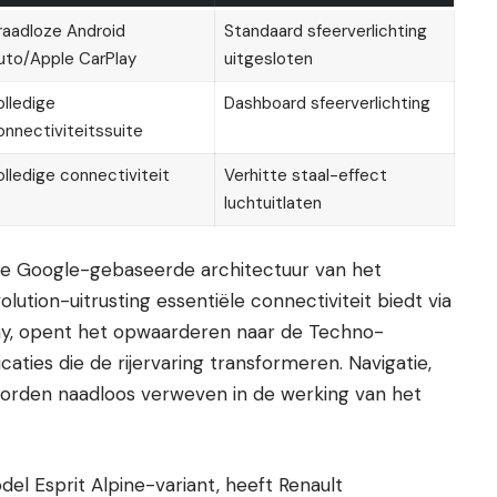
raadloze Android
Standaard sfeerverlichting
uto/Apple CarPlay
uitgesloten
olledige
Dashboard sfeerverlichting
onnectiviteitssuite
olledige connectiviteit
Verhitte staal-effect
luchtuitlaten
 de Google-gebaseerde architectuur van het
lution-uitrusting essentiële connectiviteit biedt via
ay, opent het opwaarderen naar de Techno-
aties die de rijervaring transformeren. Navigatie,
orden naadloos verweven in de werking van het
l Esprit Alpine-variant, heeft Renault