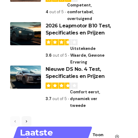
Competent,
4
out of 5
comfortabel,
overtuigend
2026 Leapmotor B10 Test,
Specificaties en Prijzen
Uitstekende
3.6
out of 5
Waarde, Gewone
Ervaring
Nieuwe DS No. 4 Test,
Specificaties en Prijzen
Comfort eerst,
3.7
out of 5
dynamiek ver
tweede
Laatste
Toon