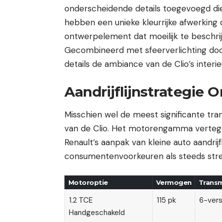
onderscheidende details toegevoegd die
hebben een unieke kleurrijke afwerking
ontwerpelement dat moeilijk te beschri
Gecombineerd met sfeerverlichting door
details de ambiance van de Clio’s inter
Aandrijflijnstrategie
Misschien wel de meest significante tr
van de Clio. Het motorengamma verteg
Renault’s aanpak van kleine auto aandrij
consumentenvoorkeuren als steeds stre
Motoroptie
Vermogen
Transm
1.2 TCE
115 pk
6-vers
Handgeschakeld