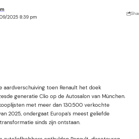
am
Sha
/09/2025 8:39 pm
 aardverschuiving toen Renault het doek
 zesde generatie Clio op de Autosalon van München.
kooplijsten met meer dan 130.500 verkochte
 van 2025, ondergaat Europa’s meest geliefde
ansformatie sinds zijn ontstaan.
en autoliefhebbers onthulden Renault-directeuren