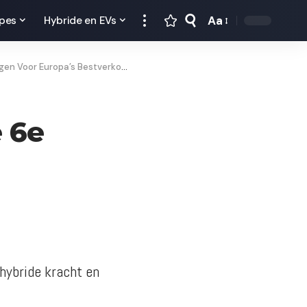
Aa
pes
Hybride en EVs
oor Europa’s Bestverkochte Auto
e 6e
hybride kracht en