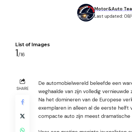
Motor&Auto Te
Last updated: 08
List of Images
1
/16
De automobielwereld beleefde een ware
SHARE
weghaalde van zijn volledig vernieuwde
Na het domineren van de Europese ver
exemplaren in alleen al de eerste helft
compacte auto zijn meest dramatische tr
Voor een gretige menigte journalisten 