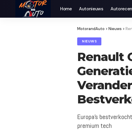
Home
Autonieuws
Auto­recen
MotorandAuto
>
Nieuws
>
Ren
NIEUWS
Renault 
Generatie
Verander
Bestverk
Europa's bestverkocht
premium tech