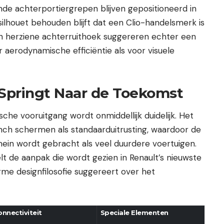
ende achterportiergrepen blijven gepositioneerd in
silhouet behouden blijft dat een Clio-handelsmerk is
 herziene achterruithoek suggereren echter een
 aerodynamische efficiëntie als voor visuele
 Springt Naar de Toekomst
sche vooruitgang wordt onmiddellijk duidelijk. Het
nch schermen als standaarduitrusting, waardoor de
mein wordt gebracht als veel duurdere voertuigen.
t de aanpak die wordt gezien in Renault’s nieuwste
rme designfilosofie suggereert over het
nnectiviteit
Speciale Elementen