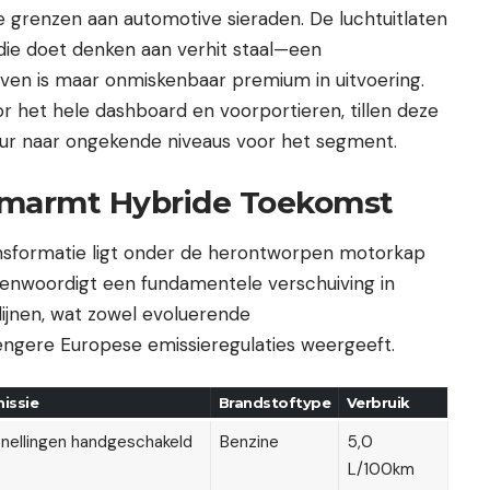
 grenzen aan automotive sieraden. De luchtuitlaten
 die doet denken aan verhit staal—een
jven is maar onmiskenbaar premium in uitvoering.
 het hele dashboard en voorportieren, tillen deze
ieur naar ongekende niveaus voor het segment.
 Omarmt Hybride Toekomst
ansformatie ligt onder de herontworpen motorkap
enwoordigt een fundamentele verschuiving in
flijnen, wat zowel evoluerende
ngere Europese emissieregulaties weergeeft.
issie
Brandstoftype
Verbruik
nellingen handgeschakeld
Benzine
5,0
L/100km