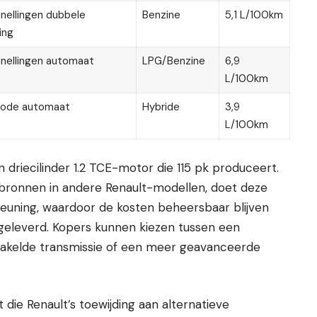
nellingen dubbele
Benzine
5,1 L/100km
ing
nellingen automaat
LPG/Benzine
6,9
L/100km
mode automaat
Hybride
3,9
L/100km
driecilinder 1.2 TCE-motor die 115 pk produceert.
htbronnen in andere Renault-modellen, doet deze
teuning, waardoor de kosten beheersbaar blijven
 geleverd. Kopers kunnen kiezen tussen een
hakelde transmissie of een meer geavanceerde
 die Renault’s toewijding aan alternatieve