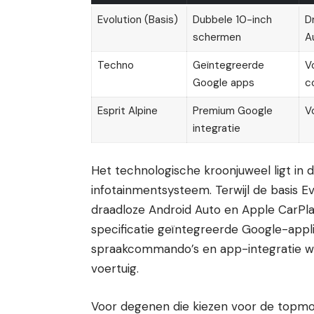
Evolution (Basis)
Dubbele 10-inch
D
schermen
A
Techno
Geïntegreerde
V
Google apps
c
Esprit Alpine
Premium Google
V
integratie
Het technologische kroonjuweel ligt in
infotainmentsysteem. Terwijl de basis Evo
draadloze Android Auto en Apple CarPl
specificatie geïntegreerde Google-applic
spraakcommando’s en app-integratie w
voertuig.
Voor degenen die kiezen voor de topmode