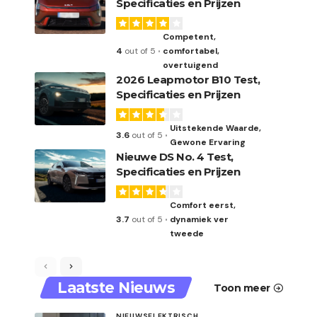
Specificaties en Prijzen
Competent,
4
out of 5
comfortabel,
overtuigend
2026 Leapmotor B10 Test,
Specificaties en Prijzen
Uitstekende Waarde,
3.6
out of 5
Gewone Ervaring
Nieuwe DS No. 4 Test,
Specificaties en Prijzen
Comfort eerst,
3.7
out of 5
dynamiek ver
tweede
Laatste Nieuws
Toon meer
NIEUWS
ELEKTRISCH