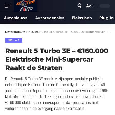
Aa
Autonieuws
Auto­recensies
Elektrisch
Plug-in
MotorandAuto
>
Nieuws
>
Renault 5 Turbo 3E – €160.000 Elektrische Mini-Supercar Raakt de Straten
NIEUWS
Renault 5 Turbo 3E – €160.000
Elektrische Mini-Supercar
Raakt de Straten
De Renault 5 Turbo 3E maakte zijn spectaculaire publieke
debuut bij de Historic Tour de Corse rally, ter viering van 40
jaar sinds Jean Ragnotti's legendarische overwinning in 1985.
Met 555 pk en slechts 1.980 geplande stuks bewijst deze
€160.000 elektrische mini-supercar dat prestaties niet
verloren gaan in de overgang naar elektrificatie.