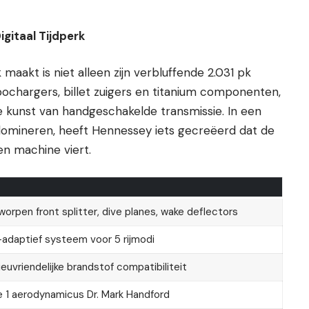
gitaal Tijdperk
maakt is niet alleen zijn verbluffende 2.031 pk
chargers, billet zuigers en titanium componenten,
e kunst van handgeschakelde transmissie. In een
domineren, heeft Hennessey iets gecreëerd dat de
en machine viert.
orpen front splitter, dive planes, wake deflectors
adaptief systeem voor 5 rijmodi
ieuvriendelijke brandstof compatibiliteit
 1 aerodynamicus Dr. Mark Handford