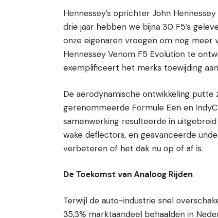
Hennessey’s oprichter John Hennessey 
drie jaar hebben we bijna 30 F5’s gele
onze eigenaren vroegen om nog meer v
Hennessey Venom F5 Evolution te ontwi
exemplificeert het merks toewijding aa
De aerodynamische ontwikkeling putte z
gerenommeerde Formule Een en IndyCa
samenwerking resulteerde in uitgebreid 
wake deflectors, en geavanceerde underb
verbeteren of het dak nu op of af is.
De Toekomst van Analoog Rijden
Terwijl de auto-industrie snel overschake
35,3% marktaandeel behaalden in Nede