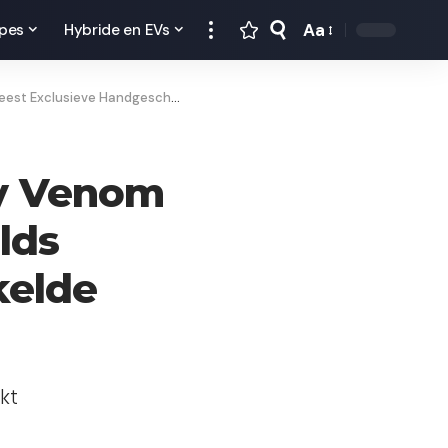
Aa
pes
Hybride en EVs
sieve Handgeschakelde Hypercar
ey Venom
lds
kelde
ekt