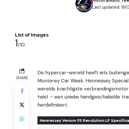
Motor&Auto Te
Last updated: 19/
List of Images
1
/10
De hypercar-wereld heeft iets buiten
SHARE
Monterey Car Week. Hennessey Special V
werelds krachtigste verbrandingsmotor
twist – een unieke handgeschakelde tra
herdefiniëert.
Hennessey Venom F5 Revolution LF Specifica