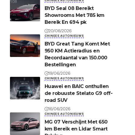
CHINEES AUTONIEUWS
BYD Seal 08 Bereikt
Showrooms Met 785 km
Bereik En 694 pk
20/06/2026
CHINEES AUTONIEUWS
BYD Great Tang Komt Met
950 KM Actieradius en
Recordaantal van 150.000
Bestellingen
19/06/2026
CHINEES AUTONIEUWS
Huawei en BAIC onthullen
de robuuste Stelato G9 off-
road SUV
16/06/2026
CHINEES AUTONIEUWS
MG 07 Verschijnt Met 650
km Bereik en Lidar Smart