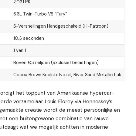
2.031 PK
6.6L Twin-Turbo V8 “Fury”
6-Versnellingen Handgeschakeld (H-Patroon)
10,3 seconden
1 van 1
Boven €3 miljoen (exclusief belastingen)
Cocoa Brown Koolstofvezel, River Sand Metallic Lak
ordigt het toppunt van Amerikaanse hypercar-
eerde verzamelaar Louis Florey via Hennessey’s
t gemaakte creatie wordt de meest persoonlijke en
 met een buitengewone combinatie van rauwe
s uitdaagt wat we mogelijk achtten in moderne