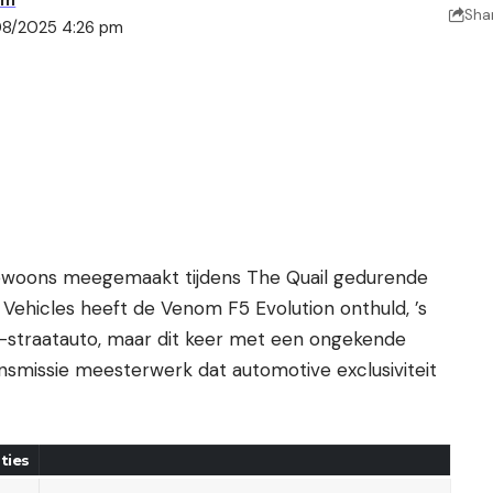
am
Sha
08/2025 4:26 pm
gewoons meegemaakt tijdens The Quail gedurende
ehicles heeft de Venom F5 Evolution onthuld, ’s
-straatauto, maar dit keer met een ongekende
nsmissie meesterwerk dat automotive exclusiviteit
ties