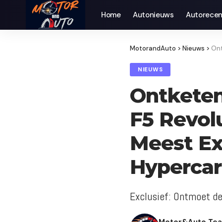
Home
Autonieuws
Auto­recen
MotorandAuto
>
Nieuws
>
Ont
NIEUWS
Ontketen
F5 Revol
Meest Ex
Hypercar
Exclusief: Ontmoet d