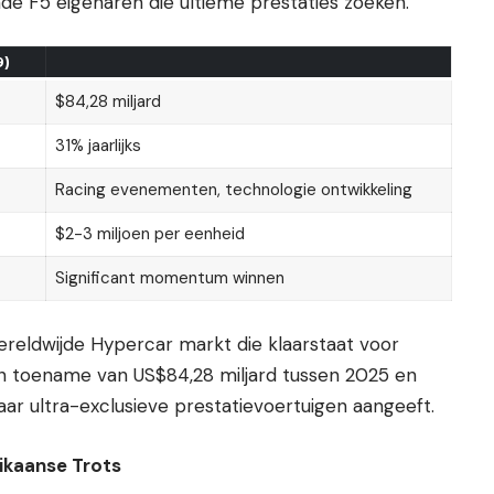
nde F5 eigenaren die ultieme prestaties zoeken.
9)
$84,28 miljard
31% jaarlijks
Racing evenementen, technologie ontwikkeling
$2-3 miljoen per eenheid
Significant momentum winnen
reldwijde Hypercar markt die klaarstaat voor
een toename van US$84,28 miljard tussen 2025 en
ar ultra-exclusieve prestatievoertuigen aangeeft.
ikaanse Trots