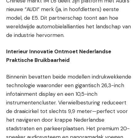
Chinese markt IM L6 deelt zijn platform met Audi’s
nieuwe “AUDI” merk (ja, in hoofdletters) eerste
model, de E5. Dit partnerschap toont aan hoe
wereldwijde automobielallianties het landschap van
de industrie hervormen.
Interieur Innovatie Ontmoet Nederlandse
Praktische Bruikbaarheid
Binnenin bevatten beide modellen indrukwekkende
technologie waaronder een gigantisch 26,3-inch
infotainment display en een 10,5-inch
instrumentencluster. Vierwielbesturing reduceert
de draaicirkel tot slechts 9,9 meter—perfect voor
het navigeren door krappe Nederlandse
stadstraten en parkeerplaatsen. Het premium 20-
speaker audiosysteem en panoramadak voegen