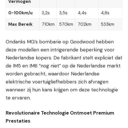
Vermogen
0-100km/u
3,2s
3,5s
4,4s
4,8s
Max Bereik
710km
570km
702km
533km
Ondanks MG’s bombarie op Goodwood hebben
deze modellen een intrigerende beperking voor
Nederlandse kopers. De fabrikant stelt expliciet dat
de IM5 en IM6 “nog niet” op de Nederlandse markt
worden gebracht, waardoor Nederlandse
elektrische voertuigliefhebbers zich afvragen
wanneer zij hun kans krijgen om deze technologie
te ervaren.
Revolutionaire Technologie Ontmoet Premium
Prestaties