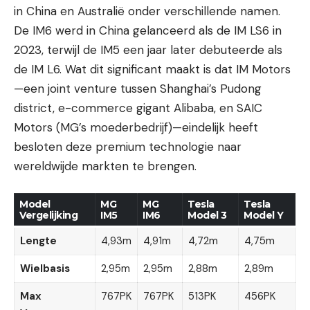
in China en Australië onder verschillende namen.
De IM6 werd in China gelanceerd als de IM LS6 in
2023, terwijl de IM5 een jaar later debuteerde als
de IM L6. Wat dit significant maakt is dat IM Motors
—een joint venture tussen Shanghai’s Pudong
district, e-commerce gigant Alibaba, en SAIC
Motors (MG’s moederbedrijf)—eindelijk heeft
besloten deze premium technologie naar
wereldwijde markten te brengen.
Model
MG
MG
Tesla
Tesla
Vergelijking
IM5
IM6
Model 3
Model Y
Lengte
4,93m
4,91m
4,72m
4,75m
Wielbasis
2,95m
2,95m
2,88m
2,89m
Max
767PK
767PK
513PK
456PK