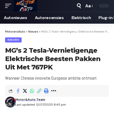
Aa
Autonieuws
Auto­recensies
Elektrisch
Plug-in
MotorandAuto
>
Nieuws
>
MG’s 2 Tesla-Vernietigenде Elektrische Beesten Pakken Uit Met 767PK
NIEUWS
MG’s 2 Tesla-Vernietigenде
Elektrische Beesten Pakken
Uit Met 767PK
Wanneer Chinese innovatie Europese ambitie ontmoet
Motor&Auto Team
Last updated: 12/07/2025 8:45 pm