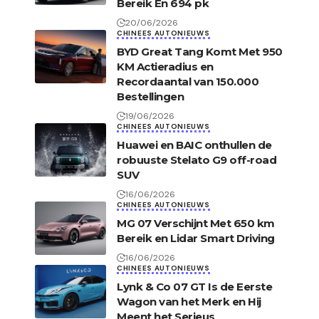
Bereik En 694 pk
20/06/2026
CHINEES AUTONIEUWS
BYD Great Tang Komt Met 950
KM Actieradius en
Recordaantal van 150.000
Bestellingen
19/06/2026
CHINEES AUTONIEUWS
Huawei en BAIC onthullen de
robuuste Stelato G9 off-road
SUV
16/06/2026
CHINEES AUTONIEUWS
MG 07 Verschijnt Met 650 km
Bereik en Lidar Smart Driving
16/06/2026
CHINEES AUTONIEUWS
Lynk & Co 07 GT Is de Eerste
Wagon van het Merk en Hij
Meent het Serieus