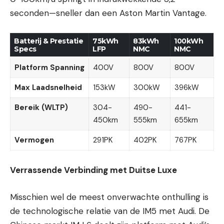
seconden—sneller dan een Aston Martin Vantage.
Batterij & Prestatie
75kWh
83kWh
100kWh
Specs
LFP
NMC
NMC
Platform Spanning
400V
800V
800V
Max Laadsnelheid
153kW
300kW
396kW
Bereik (WLTP)
304-
490-
441-
450km
555km
655km
Vermogen
291PK
402PK
767PK
Verrassende Verbinding met Duitse Luxe
Misschien wel de meest onverwachte onthulling is
de technologische relatie van de IM5 met Audi. De