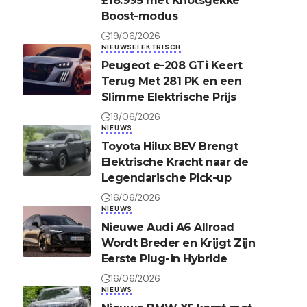
£18.995 met Knotsgekke
Boost-modus
19/06/2026
NIEUWS
ELEKTRISCH
Peugeot e-208 GTi Keert
Terug Met 281 PK en een
Slimme Elektrische Prijs
18/06/2026
NIEUWS
Toyota Hilux BEV Brengt
Elektrische Kracht naar de
Legendarische Pick-up
16/06/2026
NIEUWS
Nieuwe Audi A6 Allroad
Wordt Breder en Krijgt Zijn
Eerste Plug-in Hybride
16/06/2026
NIEUWS