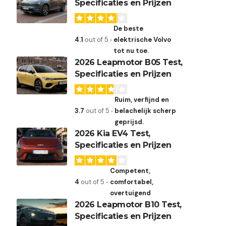
Specificaties en Prijzen
De beste
4.1
out of 5
elektrische Volvo
tot nu toe.
2026 Leapmotor B05 Test,
Specificaties en Prijzen
Ruim, verfijnd en
3.7
out of 5
belachelijk scherp
geprijsd.
2026 Kia EV4 Test,
Specificaties en Prijzen
Competent,
4
out of 5
comfortabel,
overtuigend
2026 Leapmotor B10 Test,
Specificaties en Prijzen