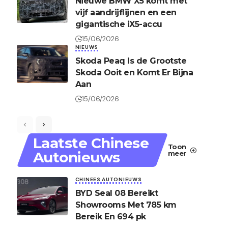
Nieuwe BMW X5 komt met
vijf aandrijflijnen en een
gigantische iX5-accu
15/06/2026
NIEUWS
Skoda Peaq Is de Grootste
Skoda Ooit en Komt Er Bijna
Aan
15/06/2026
Laatste Chinese
Toon
Autonieuws
meer
CHINEES AUTONIEUWS
BYD Seal 08 Bereikt
Showrooms Met 785 km
Bereik En 694 pk