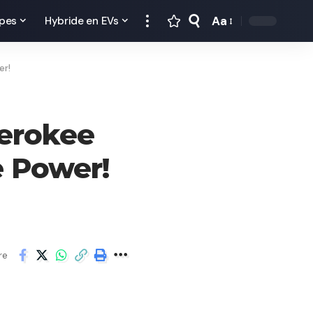
Aa
pes
Hybride en EVs
er!
erokee
e Power!
re