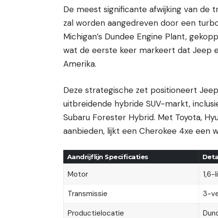
De meest significante afwijking van de 
zal worden aangedreven door een turbo 1
Michigan’s Dundee Engine Plant, gekoppe
wat de eerste keer markeert dat Jeep e
Amerika.
Deze strategische zet positioneert Jee
uitbreidende hybride SUV-markt, inclus
Subaru Forester Hybrid. Met Toyota, Hyu
aanbieden, lijkt een Cherokee 4xe een w
Aandrijflijn Specificaties
Deta
Motor
1,6-
Transmissie
3-ve
Productielocatie
Dund