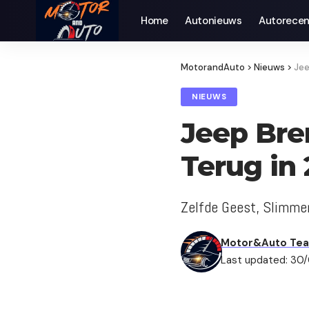
Home
Autonieuws
Auto­recen
MotorandAuto
>
Nieuws
>
Jee
NIEUWS
Jeep Bre
Terug in
Zelfde Geest, Slimme
Motor&Auto Te
Last updated: 30