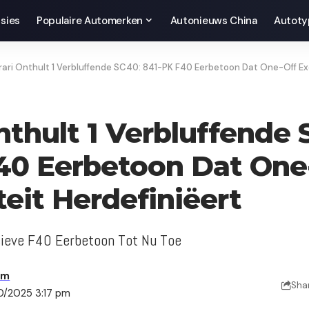
sies
Populaire Automerken
Autonieuws China
Autoty
rari Onthult 1 Verbluffende SC40: 841-PK F40 Eerbetoon Dat One-Off Exc
nthult 1 Verbluffende 
40 Eerbetoon Dat One
teit Herdefiniëert
sieve F40 Eerbetoon Tot Nu Toe
am
Sha
10/2025 3:17 pm