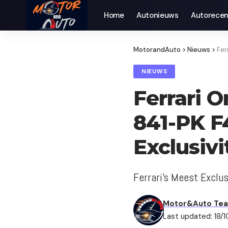
Home
Autonieuws
Auto­recen
MotorandAuto
>
Nieuws
>
Fer
NIEUWS
Ferrari O
841-PK F
Exclusivi
Ferrari's Meest Exclu
Motor&Auto Te
Last updated: 18/