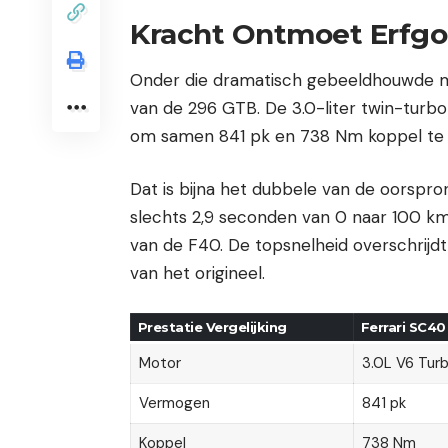
Kracht Ontmoet Erfg
Onder die dramatisch gebeeldhouwde mot
van de 296 GTB. De 3.0-liter twin-turb
om samen 841 pk en 738 Nm koppel te 
Dat is bijna het dubbele van de oorspro
slechts 2,9 seconden van 0 naar 100 km
van de F40. De topsnelheid overschrijd
van het origineel.
Prestatie Vergelijking
Ferrari SC40
Motor
3.0L V6 Tur
Vermogen
841 pk
Koppel
738 Nm