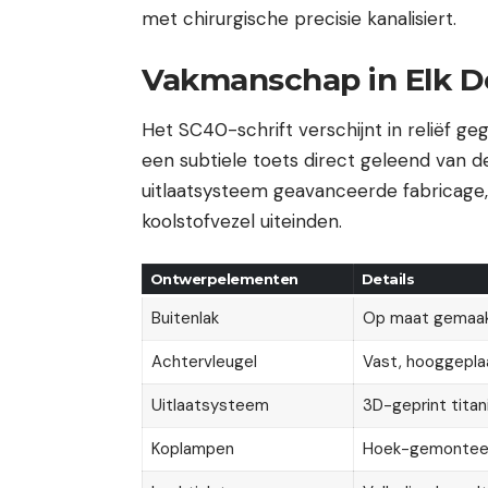
met chirurgische precisie kanalisiert.
Vakmanschap in Elk De
Het SC40-schrift verschijnt in reliëf g
een subtiele toets direct geleend van 
uitlaatsysteem geavanceerde fabricage,
koolstofvezel uiteinden.
Ontwerpelementen
Details
Buitenlak
Op maat gemaak
Achtervleugel
Vast, hooggepla
Uitlaatsysteem
3D-geprint titan
Koplampen
Hoek-gemonteerd