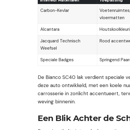
Carbon-Kevlar
Voetenruimtes,
vloermatten
Alcantara
Houtskoolkleur
Jacquard Technisch
Rood accentwe
Weefsel
Speciale Badges
Springend Paa
De Bianco SC40 lak verdient speciale ve
deze auto ontwikkeld, met een koele n
carrosserie in zonlicht accentueert, terw
weving binnenin.
Een Blik Achter de S