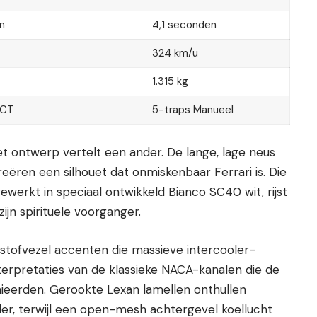
n
4,1 seconden
324 km/u
1.315 kg
DCT
5-traps Manueel
et ontwerp vertelt een ander. De lange, lage neus
ëren een silhouet dat onmiskenbaar Ferrari is. Die
ewerkt in speciaal ontwikkeld Bianco SC40 wit, rijst
ijn spirituele voorganger.
olstofvezel accenten die massieve intercooler-
nterpretaties van de klassieke NACA-kanalen die de
nieerden. Gerookte Lexan lamellen onthullen
nder, terwijl een open-mesh achtergevel koellucht