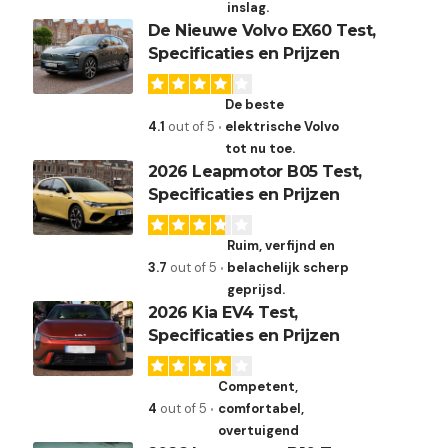
inslag.
De Nieuwe Volvo EX60 Test,
Specificaties en Prijzen
De beste
4.1
out of 5
elektrische Volvo
tot nu toe.
2026 Leapmotor B05 Test,
Specificaties en Prijzen
Ruim, verfijnd en
3.7
out of 5
belachelijk scherp
geprijsd.
2026 Kia EV4 Test,
Specificaties en Prijzen
Competent,
4
out of 5
comfortabel,
overtuigend