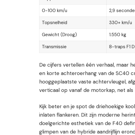
0-100 km/u
2,9 seconde
Topsnelheid
330+ km/u
Gewicht (Droog)
1.550 kg
Transmissie
8-traps F1 
De cijfers vertellen één verhaal, maar h
en korte achteroerhang van de SC40 cre
hooggeplaatste vaste achtervleugel, afg
verticaal op vanaf de motorkap, net als z
Kijk beter en je spot de driehoekige ko
inlaten flankeren. Dit zijn moderne heri
doelgerichte esthetiek van de F40 defi
glimpen van de hybride aandrijflijn ero