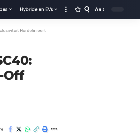
Aa
pes
Hybride en EVs
lusiviteit Herdefiniëert
SC40:
-Off
re