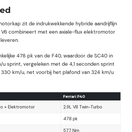
oed
orkap zit de indrukwekkende hybride aandrijflijn
o V6 combineert met een axiale-flux elektromotor
leveren.
nkelijke 478 pk van de F40, waardoor de SC40 in
/u sprint, vergeleken met de 4,1 seconden sprint
t 330 km/u, net voorbij het plafond van 324 km/u
Ferrari F40
bo + Elektromotor
2.9L V8 Twin-Turbo
478 pk
577 Nm