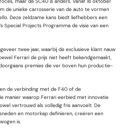
 proces, maar de SC40 is anders. Vanaf 18 oktober
 om de unieke carrosserie van de auto te vormen
ello. Deze zeldzame kans biedt liefhebbers een
i’s Special Projects Programma de visie van een
eveer twee jaar, waarbij de exclusieve klant nauw
el Ferrari de prijs niet heeft bekendgemaakt,
doorgaans premies die ver boven hun productie-
leen de verbinding met de F40 of de
 de manier waarop Ferrari eerbied met innovatie
wel vertrouwd als volledig fris aanvoelt. De
eursneden en motorkap definiëren, creëren een
wogen is.