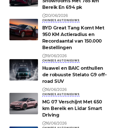
Showrooms Met 785 km
Bereik En 694 pk
20/06/2026
CHINEES AUTONIEUWS
BYD Great Tang Komt Met
950 KM Actieradius en
Recordaantal van 150.000
Bestellingen
19/06/2026
CHINEES AUTONIEUWS
Huawei en BAIC onthullen
de robuuste Stelato G9 off-
road SUV
16/06/2026
CHINEES AUTONIEUWS
MG 07 Verschijnt Met 650
km Bereik en Lidar Smart
Driving
16/06/2026
CHINEES AUTONIEUWS