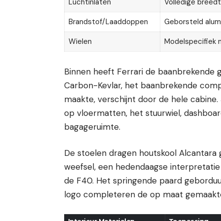
Luchtinlaten
Volledige breed
Brandstof/Laaddoppen
Geborsteld alum
Wielen
Modelspecifiek 
Binnen heeft Ferrari de baanbrekende 
Carbon-Kevlar, het baanbrekende compos
maakte, verschijnt door de hele cabine. 
op vloermatten, het stuurwiel, dashboar
bagageruimte.
De stoelen dragen houtskool Alcantar
weefsel, een hedendaagse interpretatie
de F40. Het springende paard gebord
logo completeren de op maat gemaakte a
Interieur Materialen
Toepassing