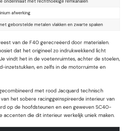
te onderinlaat met rechthoekige remkanalen
inium afwerking
met geborstelde metalen vlakken en zwarte spaken
geest van de F40 gerecreëerd door materialen.
iet dat het origineel zo indrukwekkend licht
Je vindt het in de voetenruimtes, achter de stoelen,
d-inzetstukken, en zelfs in de motorruimte en
a gecombineerd met rood Jacquard technisch
 van het sobere racinggeïnspireerde interieur van
uurd op de hoofdsteunen en een geweven SC40-
ccenten die dit interieur werkelijk uniek maken.