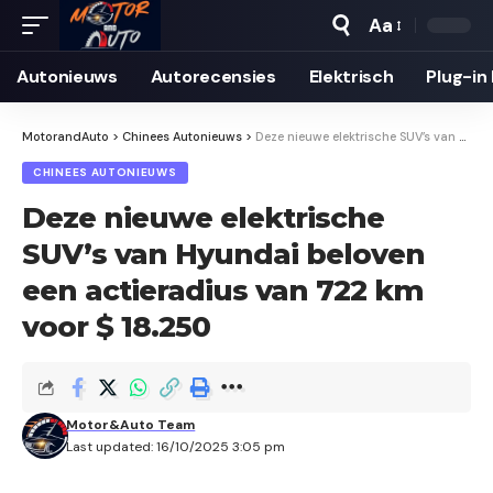
Aa
Autonieuws
Auto­recensies
Elektrisch
Plug-in
MotorandAuto
>
Chinees Autonieuws
>
Deze nieuwe elektrische SUV’s van Hyundai beloven een actieradius van 722 km voor $ 18.250
CHINEES AUTONIEUWS
Deze nieuwe elektrische
SUV’s van Hyundai beloven
een actieradius van 722 km
voor $ 18.250
Motor&Auto Team
Last updated: 16/10/2025 3:05 pm