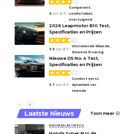
Competent,
4
out of 5
comfortabel,
overtuigend
2026 Leapmotor B10 Test,
Specificaties en Prijzen
Uitstekende Waarde,
3.6
out of 5
Gewone Ervaring
Nieuwe DS No. 4 Test,
Specificaties en Prijzen
Comfort eerst,
3.7
out of 5
dynamiek ver
tweede
Laatste Nieuws
Toon meer
NIEUWS
ELEKTRISCH
Honda Super-N Is de