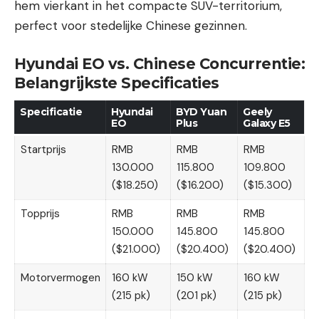
hem vierkant in het compacte SUV-territorium,
perfect voor stedelijke Chinese gezinnen.
Hyundai EO vs. Chinese Concurrentie:
Belangrijkste Specificaties
Specificatie
Hyundai
BYD Yuan
Geely
EO
Plus
Galaxy E5
Startprijs
RMB
RMB
RMB
130.000
115.800
109.800
($18.250)
($16.200)
($15.300)
Topprijs
RMB
RMB
RMB
150.000
145.800
145.800
($21.000)
($20.400)
($20.400)
Motorvermogen
160 kW
150 kW
160 kW
(215 pk)
(201 pk)
(215 pk)