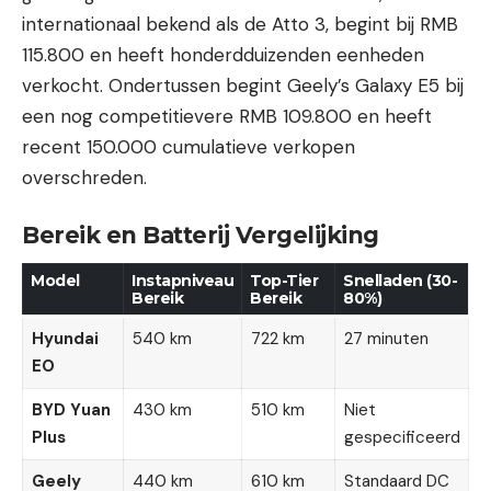
internationaal bekend als de Atto 3, begint bij RMB
115.800 en heeft honderdduizenden eenheden
verkocht. Ondertussen begint Geely’s Galaxy E5 bij
een nog competitievere RMB 109.800 en heeft
recent 150.000 cumulatieve verkopen
overschreden.
Bereik en Batterij Vergelijking
Model
Instapniveau
Top-Tier
Snelladen (30-
Bereik
Bereik
80%)
Hyundai
540 km
722 km
27 minuten
EO
BYD Yuan
430 km
510 km
Niet
Plus
gespecificeerd
Geely
440 km
610 km
Standaard DC