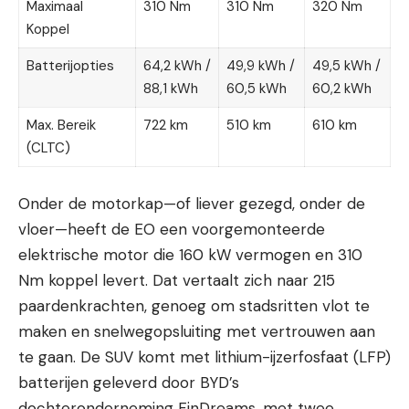
Maximaal
310 Nm
310 Nm
320 Nm
Koppel
Batterijopties
64,2 kWh /
49,9 kWh /
49,5 kWh /
88,1 kWh
60,5 kWh
60,2 kWh
Max. Bereik
722 km
510 km
610 km
(CLTC)
Onder de motorkap—of liever gezegd, onder de
vloer—heeft de EO een voorgemonteerde
elektrische motor die 160 kW vermogen en 310
Nm koppel levert. Dat vertaalt zich naar 215
paardenkrachten, genoeg om stadsritten vlot te
maken en snelwegopsluiting met vertrouwen aan
te gaan. De SUV komt met lithium-ijzerfosfaat (LFP)
batterijen geleverd door BYD’s
dochteronderneming FinDreams, met twee