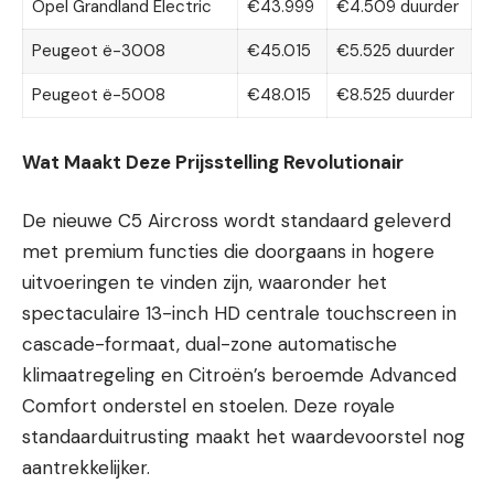
Opel Grandland Electric
€43.999
€4.509 duurder
Peugeot ë-3008
€45.015
€5.525 duurder
Peugeot ë-5008
€48.015
€8.525 duurder
Wat Maakt Deze Prijsstelling Revolutionair
De nieuwe C5 Aircross wordt standaard geleverd
met premium functies die doorgaans in hogere
uitvoeringen te vinden zijn, waaronder het
spectaculaire 13-inch HD centrale touchscreen in
cascade-formaat, dual-zone automatische
klimaatregeling en Citroën’s beroemde Advanced
Comfort onderstel en stoelen. Deze royale
standaarduitrusting maakt het waardevoorstel nog
aantrekkelijker.