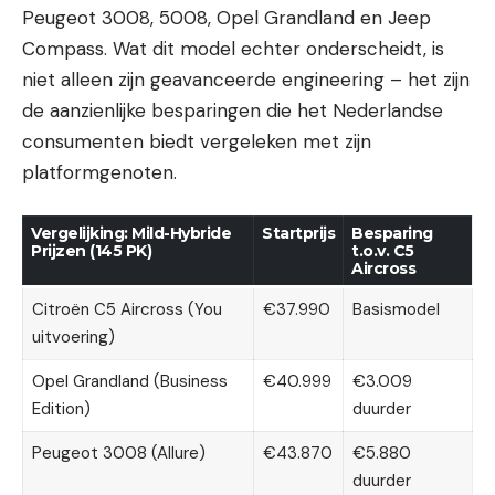
Peugeot 3008, 5008, Opel Grandland en Jeep
Compass. Wat dit model echter onderscheidt, is
niet alleen zijn geavanceerde engineering – het zijn
de aanzienlijke besparingen die het Nederlandse
consumenten biedt vergeleken met zijn
platformgenoten.
Vergelijking: Mild-Hybride
Startprijs
Besparing
Prijzen (145 PK)
t.o.v. C5
Aircross
Citroën C5 Aircross (You
€37.990
Basismodel
uitvoering)
Opel Grandland (Business
€40.999
€3.009
Edition)
duurder
Peugeot 3008 (Allure)
€43.870
€5.880
duurder