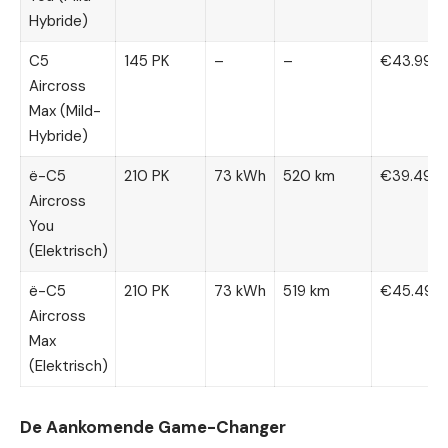
Hybride)
C5
145 PK
–
–
€43.990
Aircross
Max (Mild-
Hybride)
ë-C5
210 PK
73 kWh
520 km
€39.490
Aircross
You
(Elektrisch)
ë-C5
210 PK
73 kWh
519 km
€45.490
Aircross
Max
(Elektrisch)
De Aankomende Game-Changer