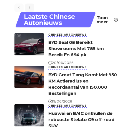
Laatste Chinese
Toon
Autonieuws
meer
CHINEES AUTONIEUWS
BYD Seal 08 Bereikt
Showrooms Met 785 km
Bereik En 694 pk
20/06/2026
CHINEES AUTONIEUWS
BYD Great Tang Komt Met 950
KM Actieradius en
Recordaantal van 150.000
Bestellingen
19/06/2026
CHINEES AUTONIEUWS
Huawei en BAIC onthullen de
robuuste Stelato G9 off-road
SUV