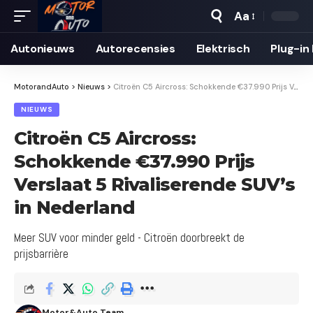
Aa
Autonieuws
Auto­recensies
Elektrisch
Plug-in
MotorandAuto
>
Nieuws
>
Citroën C5 Aircross: Schokkende €37.990 Prijs Verslaat 5 Rivaliserende SUV’s in Nederland
NIEUWS
Citroën C5 Aircross:
Schokkende €37.990 Prijs
Verslaat 5 Rivaliserende SUV’s
in Nederland
Meer SUV voor minder geld - Citroën doorbreekt de
prijsbarrière
Motor&Auto Team