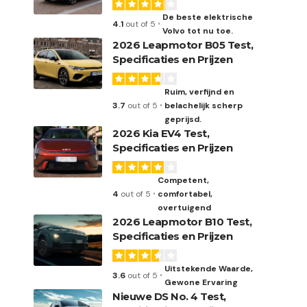
De beste elektrische
4.1
out of 5
Volvo tot nu toe.
2026 Leapmotor B05 Test,
Specificaties en Prijzen
Ruim, verfijnd en
3.7
out of 5
belachelijk scherp
geprijsd.
2026 Kia EV4 Test,
Specificaties en Prijzen
Competent,
4
out of 5
comfortabel,
overtuigend
2026 Leapmotor B10 Test,
Specificaties en Prijzen
Uitstekende Waarde,
3.6
out of 5
Gewone Ervaring
Nieuwe DS No. 4 Test,