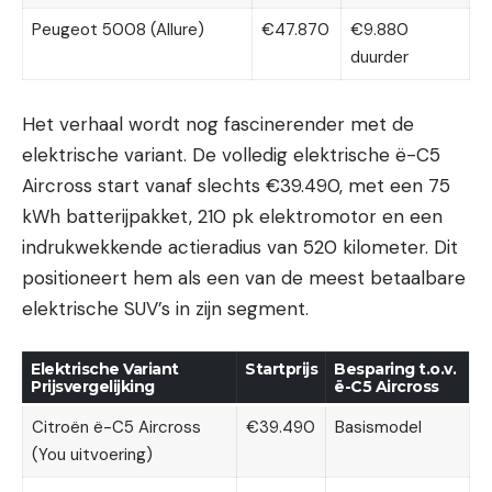
Peugeot 5008 (Allure)
€47.870
€9.880
duurder
Het verhaal wordt nog fascinerender met de
elektrische variant. De volledig elektrische ë-C5
Aircross start vanaf slechts €39.490, met een 75
kWh batterijpakket, 210 pk elektromotor en een
indrukwekkende actieradius van 520 kilometer. Dit
positioneert hem als een van de meest betaalbare
elektrische SUV’s in zijn segment.
Elektrische Variant
Startprijs
Besparing t.o.v.
Prijsvergelijking
ë-C5 Aircross
Citroën ë-C5 Aircross
€39.490
Basismodel
(You uitvoering)