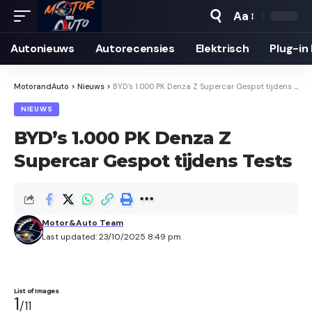
Aa
Autonieuws
Auto­recensies
Elektrisch
Plug-in
MotorandAuto
>
Nieuws
>
BYD’s 1.000 PK Denza Z Supercar Gespot tijdens Tests
NIEUWS
BYD’s 1.000 PK Denza Z
Supercar Gespot tijdens Tests
Motor&Auto Team
Last updated: 23/10/2025 8:49 pm
List of Images
1
/11