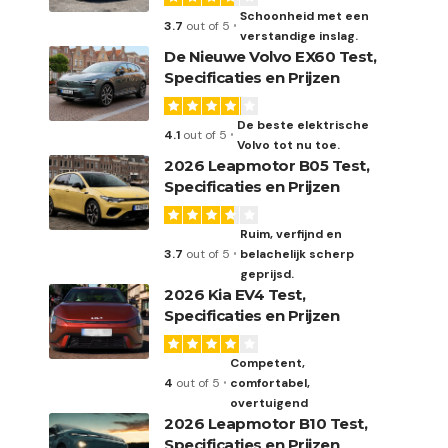
Schoonheid met een
3.7
out of 5
verstandige inslag.
De Nieuwe Volvo EX60 Test,
Specificaties en Prijzen
De beste elektrische
4.1
out of 5
Volvo tot nu toe.
2026 Leapmotor B05 Test,
Specificaties en Prijzen
Ruim, verfijnd en
3.7
out of 5
belachelijk scherp
geprijsd.
2026 Kia EV4 Test,
Specificaties en Prijzen
Competent,
4
out of 5
comfortabel,
overtuigend
2026 Leapmotor B10 Test,
Specificaties en Prijzen