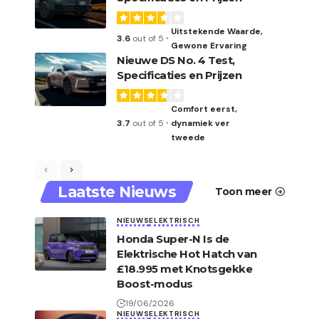
Uitstekende Waarde,
3.6
out of 5
Gewone Ervaring
Nieuwe DS No. 4 Test,
Specificaties en Prijzen
Comfort eerst,
3.7
out of 5
dynamiek ver
tweede
Laatste Nieuws
Toon meer
NIEUWS
ELEKTRISCH
Honda Super-N Is de
Elektrische Hot Hatch van
£18.995 met Knotsgekke
Boost-modus
19/06/2026
NIEUWS
ELEKTRISCH