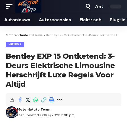
Aa
Autonieuws
Auto­recensies
Elektrisch
Plug-in
MotorandAuto
>
Nieuws
>
Bentley EXP 15 Ontketend: 3-Deurs Elektrische Limousine Herschrijft Luxe Regels Voor Altijd
NIEUWS
Bentley EXP 15 Ontketend: 3-
Deurs Elektrische Limousine
Herschrijft Luxe Regels Voor
Altijd
Motor&Auto Team
Last updated: 09/07/2025 5:38 pm