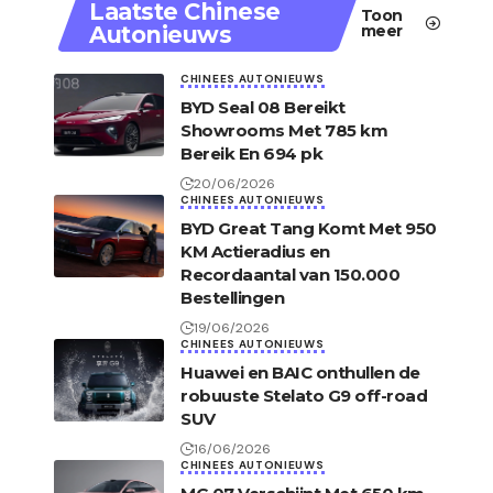
Laatste Chinese
Toon
Autonieuws
meer
CHINEES AUTONIEUWS
BYD Seal 08 Bereikt
Showrooms Met 785 km
Bereik En 694 pk
20/06/2026
CHINEES AUTONIEUWS
BYD Great Tang Komt Met 950
KM Actieradius en
Recordaantal van 150.000
Bestellingen
19/06/2026
CHINEES AUTONIEUWS
Huawei en BAIC onthullen de
robuuste Stelato G9 off-road
SUV
16/06/2026
CHINEES AUTONIEUWS