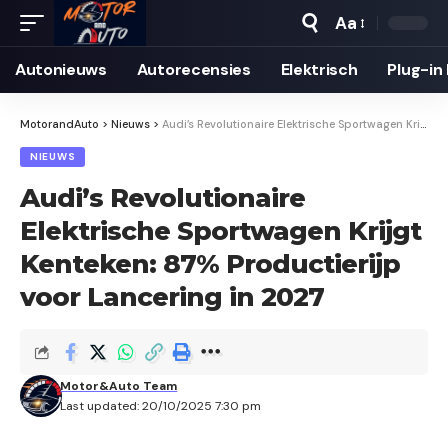
Aa
Autonieuws
Auto­recensies
Elektrisch
Plug-in
MotorandAuto
>
Nieuws
>
Audi’s Revolutionaire Elektrische Sportwagen Krijgt Kenteken: 87% Productierijp voor Lancering in 2027
NIEUWS
Audi’s Revolutionaire
Elektrische Sportwagen Krijgt
Kenteken: 87% Productierijp
voor Lancering in 2027
Motor&Auto Team
Last updated: 20/10/2025 7:30 pm