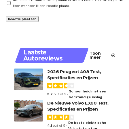
Mijn naam, e-mail en site opslaan in deze browser voor de volgende
keer wanneer ik een reactie plaats.
Laatste
Toon
Autoreviews
meer
2026 Peugeot 408 Test,
Specificaties en Prijzen
Schoonheid met een
3.7
out of 5
verstandige inslag.
De Nieuwe Volvo EX60 Test,
Specificaties en Prijzen
De beste elektrische
4.1
out of 5
Volvo tot nu toe.