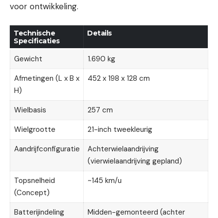
voor ontwikkeling.
Technische
Details
Specificaties
Gewicht
1.690 kg
Afmetingen (L x B x
452 x 198 x 128 cm
H)
Wielbasis
257 cm
Wielgrootte
21-inch tweekleurig
Aandrijfconfiguratie
Achterwielaandrijving
(vierwielaandrijving gepland)
Topsnelheid
~145 km/u
(Concept)
Batterijindeling
Midden-gemonteerd (achter