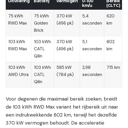
Uitvoering
Batterij
Vermogen
0-100
Bereik
km/u
(CLTC)
75 kWh
75 kWh
370 kW
5,4
620
RWD Max
Golden
(496 pk)
seconden
km
Brick
103 kWh
103 kWh
370 kW
5,1
802
RWD Max
CATL
(496 pk)
seconden
km
Qilin
103 kWh
103 kWh
585 kW
2,98
715 km
AWD Ultra
CATL
(784 pk)
seconden
Qilin
Voor degenen die maximaal bereik zoeken, breidt
de 103 kWh RWD Max variant het rijbereik uit naar
een indrukwekkende 802 km, terwijl het dezelfde
370 kW vermogen behoudt. De acceleratie