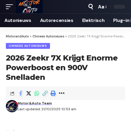
Aa
Autonieuws
Auto­recensies
Elektrisch
Plug-in
MotorandAuto
>
Chinees Autonieuws
>
2026 Zeekr 7X Krijgt Enorme Powerboost en 900V Snelladen
CHINEES AUTONIEUWS
2026 Zeekr 7X Krijgt Enorme
Powerboost en 900V
Snelladen
Motor&Auto Team
Last updated: 21/10/2025 10:53 am