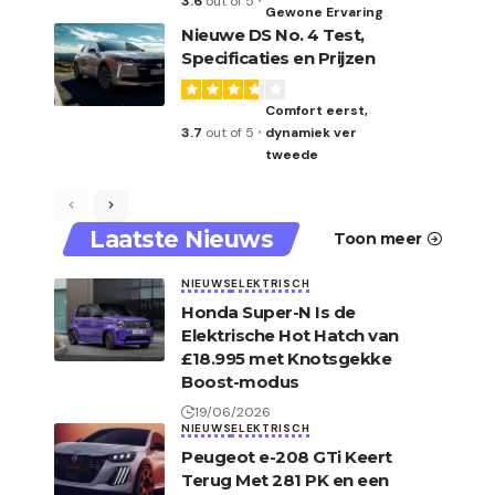
3.6
out of 5
Gewone Ervaring
Nieuwe DS No. 4 Test,
Specificaties en Prijzen
Comfort eerst,
3.7
out of 5
dynamiek ver
tweede
Laatste Nieuws
Toon meer
NIEUWS
ELEKTRISCH
Honda Super-N Is de
Elektrische Hot Hatch van
£18.995 met Knotsgekke
Boost-modus
19/06/2026
NIEUWS
ELEKTRISCH
Peugeot e-208 GTi Keert
Terug Met 281 PK en een