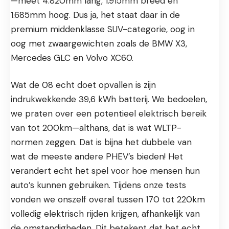
—meet 4.820mm lang, 1.915mm breed en
1.685mm hoog. Dus ja, het staat daar in de
premium middenklasse SUV-categorie, oog in
oog met zwaargewichten zoals de
BMW X3
,
Mercedes GLC en
Volvo XC60
.
Wat de 08 echt doet opvallen is zijn
indrukwekkende 39,6 kWh batterij. We bedoelen,
we praten over een potentieel elektrisch bereik
van tot 200km—althans, dat is wat WLTP-
normen zeggen. Dat is bijna het dubbele van
wat de meeste andere PHEV’s bieden! Het
verandert echt het spel voor hoe mensen hun
auto’s kunnen gebruiken. Tijdens onze tests
vonden we onszelf overal tussen 170 tot 220km
volledig elektrisch rijden krijgen, afhankelijk van
de omstandigheden. Dit betekent dat het echt