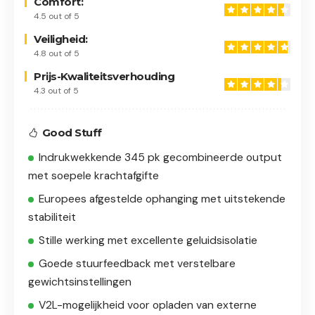
Comfort:
4.5 out of 5
Veiligheid:
4.8 out of 5
Prijs-Kwaliteitsverhouding
4.3 out of 5
Good Stuff
Indrukwekkende 345 pk gecombineerde output
met soepele krachtafgifte
Europees afgestelde ophanging met uitstekende
stabiliteit
Stille werking met excellente geluidsisolatie
Goede stuurfeedback met verstelbare
gewichtsinstellingen
V2L-mogelijkheid voor opladen van externe