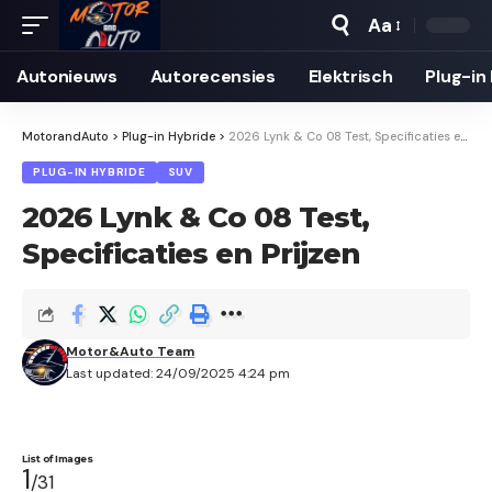
Aa
Autonieuws
Auto­recensies
Elektrisch
Plug-in
MotorandAuto
>
Plug-in Hybride
>
2026 Lynk & Co 08 Test, Specificaties en Prijzen
PLUG-IN HYBRIDE
SUV
2026 Lynk & Co 08 Test,
Specificaties en Prijzen
Motor&Auto Team
Last updated: 24/09/2025 4:24 pm
List of Images
1
/31