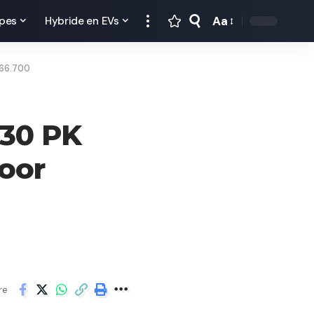
Aa
pes
Hybride en EVs
166.700
30 PK
oor
re