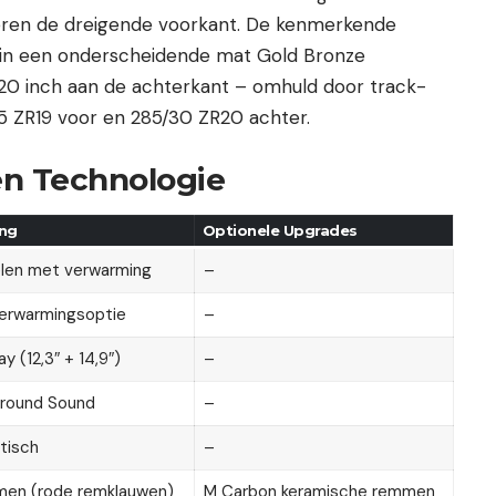
eren de dreigende voorkant. De kenmerkende
in een onderscheidende mat Gold Bronze
 20 inch aan de achterkant – omhuld door track-
 ZR19 voor en 285/30 ZR20 achter.
en Technologie
ing
Optionele Upgrades
len met verwarming
–
erwarmingsoptie
–
 (12,3″ + 14,9″)
–
rround Sound
–
tisch
–
en (rode remklauwen)
M Carbon keramische remmen