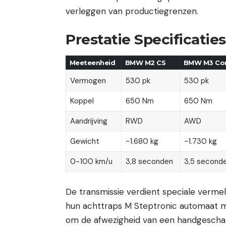
verleggen van productiegrenzen.
Prestatie Specificaties
Meeteenheid
BMW M2 CS
BMW M3 Com
Vermogen
530 pk
530 pk
Koppel
650 Nm
650 Nm
Aandrijving
RWD
AWD
Gewicht
~1.680 kg
~1.730 kg
0-100 km/u
3,8 seconden
3,5 second
De transmissie verdient speciale verme
hun achttraps M Steptronic automaat m
om de afwezigheid van een handgeschak