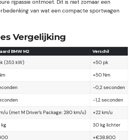
ure rijpassie ontmoet. Dit is niet zomaar een
 herbedenking van wat een compacte sportwagen
es Vergelijking
aard BMW M2
Verschil
k (353 kW)
+50 pk
Nm
+50 Nm
econden
-0,2 seconden
seconden
-1,2 seconden
m/u (met M Driver’s Package: 280 km/u)
+22 km/u
 kg
30 kg lichter
.900
+€38.800