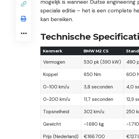
mogelijk is wanneer Duitse engineering p
speciale editie – het is een complete
kan bereiken.
Technische Specificati
Kenmerk
BMW M2 CS
Stand
Vermogen
530 pk (390 kW)
480 p
2025 BMW M2 CS Voor Drie-Kwart Zicht op Circuit
Koppel
650 Nm
600 
0-100 km/u
3,8 seconden
4,0 s
0-200 km/u
11,7 seconden
12,9 
Topsnelheid
302 km/u
250 k
Gewicht
~1.680 kg
~1.710
Prijs (Nederland)
€166.700
€127