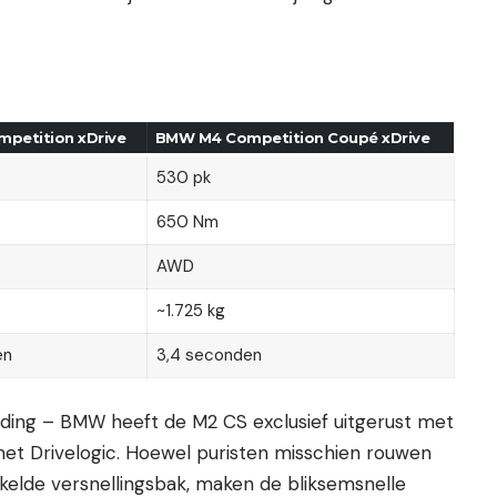
petition xDrive
BMW M4 Competition Coupé xDrive
530 pk
650 Nm
AWD
~1.725 kg
en
3,4 seconden
lding – BMW heeft de M2 CS exclusief uitgerust met
et Drivelogic. Hoewel puristen misschien rouwen
elde versnellingsbak, maken de bliksemsnelle