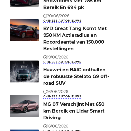
Showrooms Met 785 km
Bereik En 694 pk
20/06/2026
CHINEES AUTONIEUWS
BYD Great Tang Komt Met
950 KM Actieradius en
Recordaantal van 150.000
Bestellingen
19/06/2026
CHINEES AUTONIEUWS
Huawei en BAIC onthullen
de robuuste Stelato G9 off-
road SUV
16/06/2026
CHINEES AUTONIEUWS
MG 07 Verschijnt Met 650
km Bereik en Lidar Smart
Driving
16/06/2026
CHINEES AUTONIEUWS