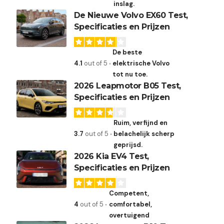
inslag.
De Nieuwe Volvo EX60 Test,
Specificaties en Prijzen
De beste
4.1
out of 5
elektrische Volvo
tot nu toe.
2026 Leapmotor B05 Test,
Specificaties en Prijzen
2
Ruim, verfijnd en
3.7
out of 5
belachelijk scherp
geprijsd.
2026 Kia EV4 Test,
Specificaties en Prijzen
Competent,
4
out of 5
comfortabel,
overtuigend