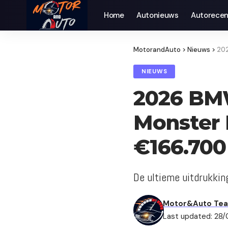
Home
Autonieuws
Auto­recen
MotorandAuto
>
Nieuws
>
202
NIEUWS
2026 BM
Monster 
€166.700
De ultieme uitdrukkin
Motor&Auto Te
Last updated: 28/