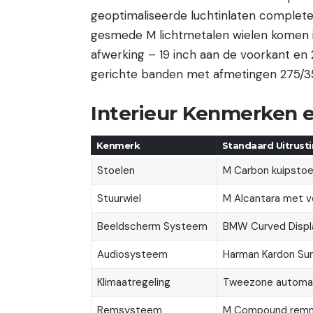
geoptimaliseerde luchtinlaten complet
gesmede M lichtmetalen wielen komen 
afwerking – 19 inch aan de voorkant en
gerichte banden met afmetingen 275/35
Interieur Kenmerken 
Kenmerk
Standaard Uitrust
Stoelen
M Carbon kuipstoe
Stuurwiel
M Alcantara met v
Beeldscherm Systeem
BMW Curved Display
Audiosysteem
Harman Kardon Su
Klimaatregeling
Tweezone automa
Remsysteem
M Compound remm