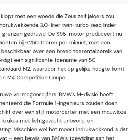
klopt met een woede die Zeus zelf jaloers zou
ndrukwekkende 3,0-liter twin-turbo zescilinder
e grenzen gedruwd. De S58-motor produceert nu
hten bij 6.250 toeren per minuut, met een
eschikbaar over een breed toerentalbereik van
ordigt een significante toename van 50
tandaard M2, waardoor het op gelijke hoogte komt
en M4 Competition Coupé.
j ruwe vermogenscijfers. BMW’s M-divisie heeft
menteerd die Formule 1-ingenieurs zouden doen
hikt over een stijf motorcarter met een mouwloze,
 krukas met lichtgewicht ontwerp, en
ating. Misschien wel het meest indrukwekkend is dat
vat – een bewijs van BMW’s toewijding aan het