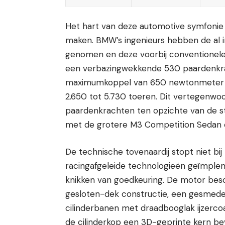
Het hart van deze automotive symfonie 
maken. BMW’s ingenieurs hebben de al i
genomen en deze voorbij conventionel
een verbazingwekkende 530 paardenkrac
maximumkoppel van 650 newtonmeter b
2.650 tot 5.730 toeren. Dit vertegenwo
paardenkrachten ten opzichte van de s
met de grotere M3 Competition Sedan 
De technische tovenaardij stopt niet bi
racingafgeleide technologieën geïmple
knikken van goedkeuring. De motor besc
gesloten-dek constructie, een gesmede
cilinderbanen met draadbooglak ijzerco
de cilinderkop een 3D-geprinte kern be