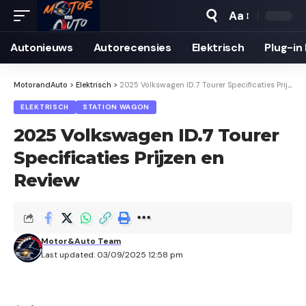
Aa
Autonieuws
Auto­recensies
Elektrisch
Plug-in
MotorandAuto
>
Elektrisch
>
2025 Volkswagen ID.7 Tourer Specificaties Prijzen en Review
ELEKTRISCH
STATION WAGON
2025 Volkswagen ID.7 Tourer
Specificaties Prijzen en
Review
Motor&Auto Team
Last updated: 03/09/2025 12:58 pm