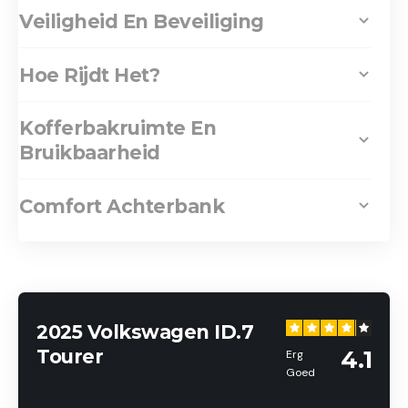
Veiligheid En Beveiliging
Hoe Rijdt Het?
Kofferbakruimte En
Bruikbaarheid
Comfort Achterbank
2025 Volkswagen ID.7
Tourer
4.1
Erg
Goed