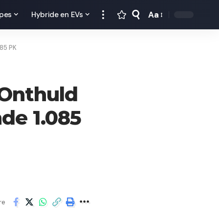
Aa
pes
Hybride en EVs
085 PK
 Onthuld
de 1.085
re