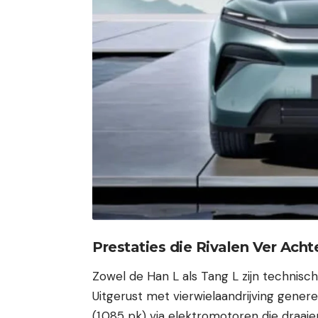
Prestaties die Rivalen Ver Acht
Zowel de Han L als Tang L zijn technisch
Uitgerust met vierwielaandrijving gen
(1.085 pk) via elektromotoren die dra