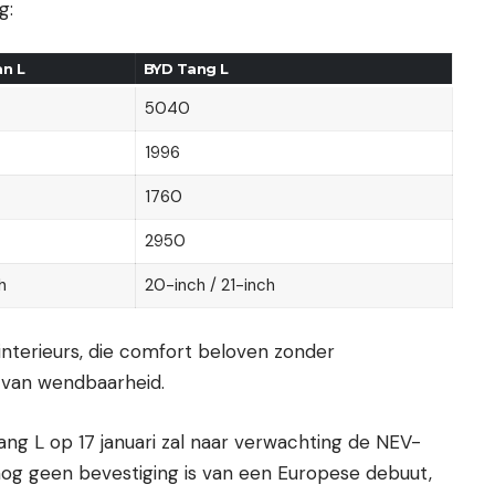
g:
n L
BYD Tang L
5040
1996
1760
2950
h
20-inch / 21-inch
interieurs, die comfort beloven zonder
 van wendbaarheid.
ang L op 17 januari zal naar verwachting de NEV-
nog geen bevestiging is van een Europese debuut,