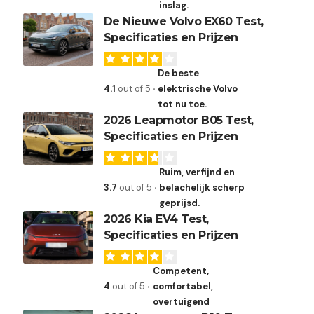
inslag.
De Nieuwe Volvo EX60 Test,
Specificaties en Prijzen
De beste
4.1
out of 5
elektrische Volvo
tot nu toe.
2026 Leapmotor B05 Test,
Specificaties en Prijzen
Ruim, verfijnd en
3.7
out of 5
belachelijk scherp
geprijsd.
2026 Kia EV4 Test,
Specificaties en Prijzen
Competent,
4
out of 5
comfortabel,
overtuigend