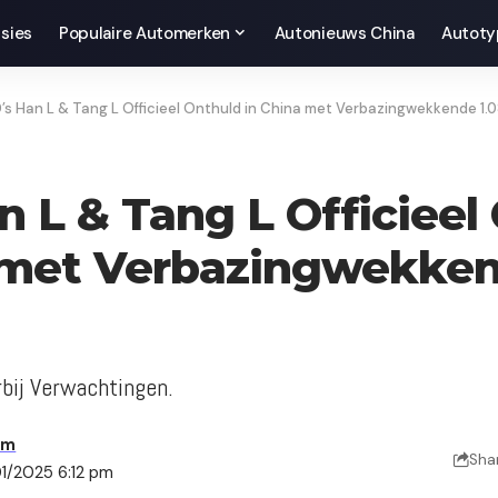
sies
Populaire Automerken
Autonieuws China
Autoty
’s Han L & Tang L Officieel Onthuld in China met Verbazingwekkende 1.
n L & Tang L Officieel
 met Verbazingwekken
rbij Verwachtingen.
am
Sha
01/2025 6:12 pm