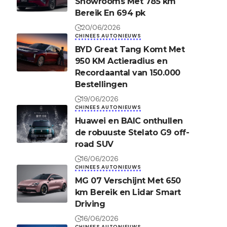
Showrooms Met 785 km
Bereik En 694 pk
20/06/2026
CHINEES AUTONIEUWS
BYD Great Tang Komt Met
950 KM Actieradius en
Recordaantal van 150.000
Bestellingen
19/06/2026
CHINEES AUTONIEUWS
Huawei en BAIC onthullen
de robuuste Stelato G9 off-
road SUV
16/06/2026
CHINEES AUTONIEUWS
MG 07 Verschijnt Met 650
km Bereik en Lidar Smart
Driving
16/06/2026
CHINEES AUTONIEUWS