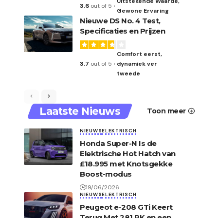
Uitstekende Waarde,
3.6
out of 5
Gewone Ervaring
Nieuwe DS No. 4 Test,
Specificaties en Prijzen
Comfort eerst,
3.7
out of 5
dynamiek ver
tweede
Laatste Nieuws
Toon meer
NIEUWS
ELEKTRISCH
Honda Super-N Is de
Elektrische Hot Hatch van
£18.995 met Knotsgekke
Boost-modus
19/06/2026
NIEUWS
ELEKTRISCH
Peugeot e-208 GTi Keert
Terug Met 281 PK en een