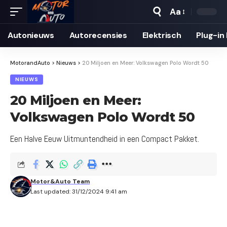
Aa
Autonieuws
Auto­recensies
Elektrisch
Plug-in
MotorandAuto
>
Nieuws
>
20 Miljoen en Meer: Volkswagen Polo Wordt 50
NIEUWS
20 Miljoen en Meer:
Volkswagen Polo Wordt 50
Een Halve Eeuw Uitmuntendheid in een Compact Pakket.
Motor&Auto Team
Last updated: 31/12/2024 9:41 am