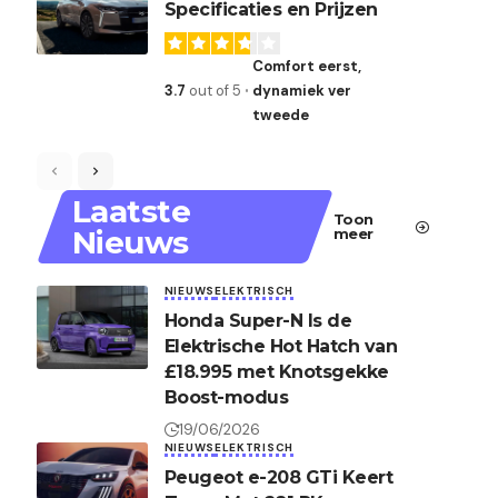
Specificaties en Prijzen
Comfort eerst,
3.7
out of 5
dynamiek ver
tweede
Laatste
Toon
Nieuws
meer
NIEUWS
ELEKTRISCH
Honda Super-N Is de
Elektrische Hot Hatch van
£18.995 met Knotsgekke
Boost-modus
19/06/2026
NIEUWS
ELEKTRISCH
Peugeot e-208 GTi Keert