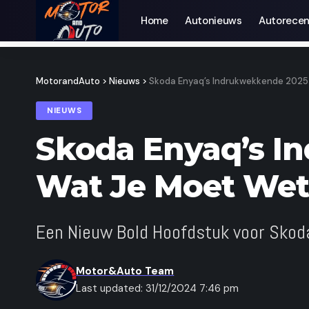
Home
Autonieuws
Auto­recen
MotorandAuto
>
Nieuws
>
Skoda Enyaq’s Indrukwekkende 2025
NIEUWS
Skoda Enyaq’s I
Wat Je Moet We
Een Nieuw Bold Hoofdstuk voor Skod
Motor&Auto Team
Last updated: 31/12/2024 7:46 pm