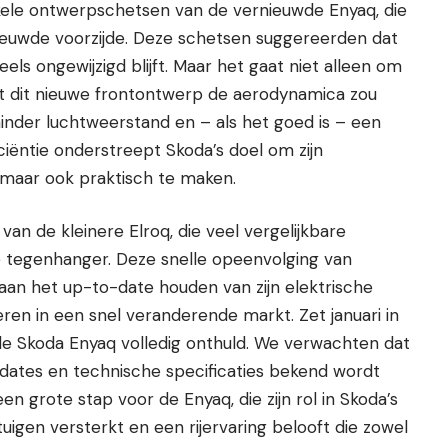
kele ontwerpschetsen van de vernieuwde Enyaq
, die
ieuwde voorzijde. Deze schetsen suggereerden dat
ls ongewijzigd blijft. Maar het gaat niet alleen om
dat dit nieuwe frontontwerp de aerodynamica zou
inder luchtweerstand en – als het goed is – een
ciëntie onderstreept Skoda’s doel om zijn
, maar ook praktisch te maken.
van de kleinere Elroq, die veel vergelijkbare
e tegenhanger. Deze snelle opeenvolging van
aan het up-to-date houden van zijn elektrische
en in een snel veranderende markt. Zet januari in
e Skoda Enyaq volledig onthuld. We verwachten dat
pdates en technische specificaties bekend wordt
en grote stap voor de Enyaq, die zijn rol in Skoda’s
uigen versterkt en een rijervaring belooft die zowel