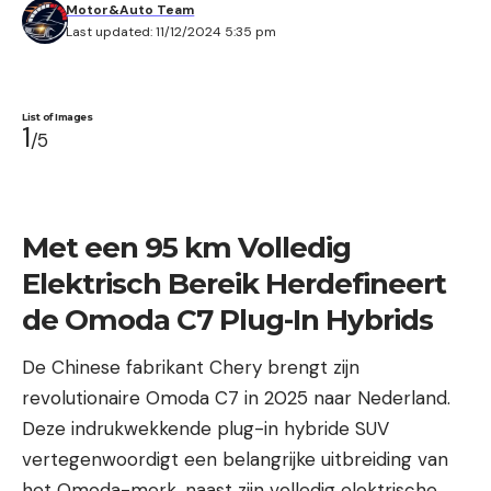
Motor&Auto Team
Last updated: 11/12/2024 5:35 pm
List of Images
1
/5
Met een 95 km Volledig
Gedurfd Frontdesign van de Omoda C7
de
Elektrisch Bereik Herdefineert
de Omoda C7 Plug-In Hybrids
De Chinese fabrikant Chery brengt zijn
revolutionaire Omoda C7 in 2025 naar Nederland.
Deze indrukwekkende plug-in hybride SUV
vertegenwoordigt een belangrijke uitbreiding van
het Omoda-merk, naast zijn volledig elektrische