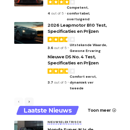
Competent,
4
out of 5
comfortabel,
overtuigend
2026 Leapmotor B10 Test,
Specificaties en Prijzen
Uitstekende Waarde,
3.6
out of 5
Gewone Ervaring
Nieuwe DS No. 4 Test,
Specificaties en Prijzen
Comfort eerst,
3.7
out of 5
dynamiek ver
tweede
Laatste Nieuws
Toon meer
NIEUWS
ELEKTRISCH
Honda Super-N Is de