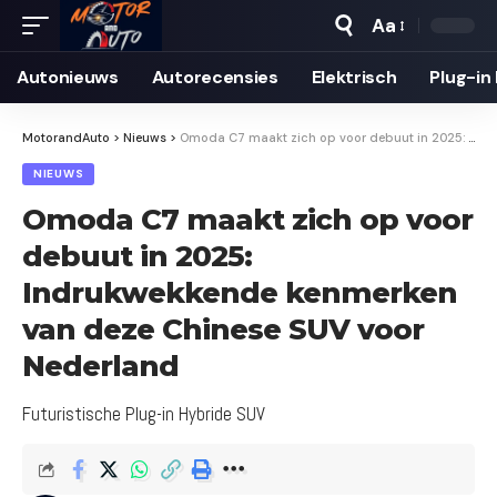
Aa
Autonieuws
Auto­recensies
Elektrisch
Plug-in
MotorandAuto
>
Nieuws
>
Omoda C7 maakt zich op voor debuut in 2025: Indrukwekkende kenmerken van deze Chinese SUV voor Nederland
NIEUWS
Omoda C7 maakt zich op voor
debuut in 2025:
Indrukwekkende kenmerken
van deze Chinese SUV voor
Nederland
Futuristische Plug-in Hybride SUV