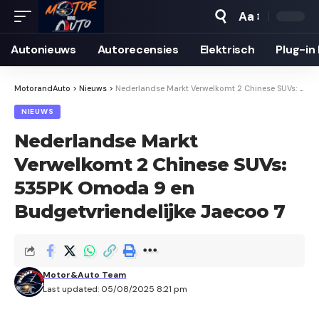
Aa
Autonieuws
Auto­recensies
Elektrisch
Plug-in
MotorandAuto
>
Nieuws
>
Nederlandse Markt Verwelkomt 2 Chinese SUVs: 535PK Omoda 9 en Budgetvriendelijke Jaecoo 7
NIEUWS
Nederlandse Markt
Verwelkomt 2 Chinese SUVs:
535PK Omoda 9 en
Budgetvriendelijke Jaecoo 7
Motor&Auto Team
Last updated: 05/08/2025 8:21 pm