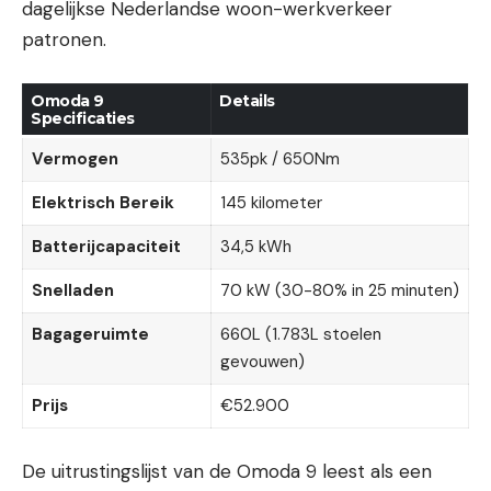
dagelijkse Nederlandse woon-werkverkeer
patronen.
Omoda 9
Details
Specificaties
Vermogen
535pk / 650Nm
Elektrisch Bereik
145 kilometer
Batterijcapaciteit
34,5 kWh
Snelladen
70 kW (30-80% in 25 minuten)
Bagageruimte
660L (1.783L stoelen
gevouwen)
Prijs
€52.900
De uitrustingslijst van de Omoda 9 leest als een