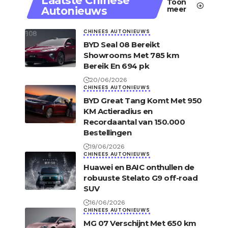
Laatste Chinese
Toon
Autonieuws
meer
CHINEES AUTONIEUWS
BYD Seal 08 Bereikt
Showrooms Met 785 km
Bereik En 694 pk
20/06/2026
CHINEES AUTONIEUWS
BYD Great Tang Komt Met 950
KM Actieradius en
Recordaantal van 150.000
Bestellingen
19/06/2026
CHINEES AUTONIEUWS
Huawei en BAIC onthullen de
robuuste Stelato G9 off-road
SUV
16/06/2026
CHINEES AUTONIEUWS
MG 07 Verschijnt Met 650 km