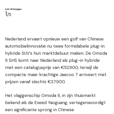
List of Images
1
/5
Nederland ervaart opnieuw een golf van Chinese
Jaecoo 7 Bestuurders Cabine met Digitaal
Display en Premium Bekleding
Rob
automobielinnovatie nu twee formidabele plug-in
hybride SUV’s hun marktdebuut maken. De Omoda
9 SHS komt naar Nederland als plug-in hybride
met een catalogusprijs van €52.900, terwijl de
compacte maar krachtige Jaecoo 7 arriveert met
prijzen vanaf slechts €37.900.
Het vlaggenschip Omoda 9, in zijn thuismarkt
bekend als de Exeed Yaoguang, vertegenwoordigt
een significante sprong in Chinese