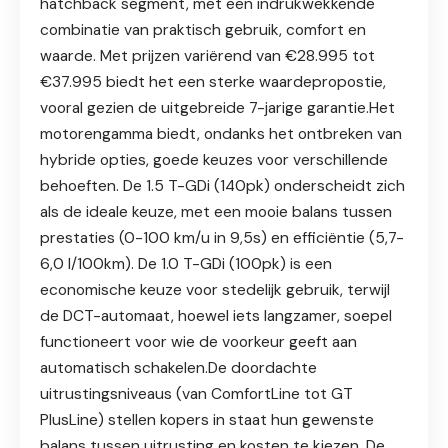
hatchback segment, met een indrukwekkende
combinatie van praktisch gebruik, comfort en
waarde. Met prijzen variërend van €28.995 tot
€37.995 biedt het een sterke waardepropostie,
vooral gezien de uitgebreide 7-jarige garantie.Het
motorengamma biedt, ondanks het ontbreken van
hybride opties, goede keuzes voor verschillende
behoeften. De 1.5 T-GDi (140pk) onderscheidt zich
als de ideale keuze, met een mooie balans tussen
prestaties (0-100 km/u in 9,5s) en efficiëntie (5,7-
6,0 l/100km). De 1.0 T-GDi (100pk) is een
economische keuze voor stedelijk gebruik, terwijl
de DCT-automaat, hoewel iets langzamer, soepel
functioneert voor wie de voorkeur geeft aan
automatisch schakelen.De doordachte
uitrustingsniveaus (van ComfortLine tot GT
PlusLine) stellen kopers in staat hun gewenste
balans tussen uitrusting en kosten te kiezen. De