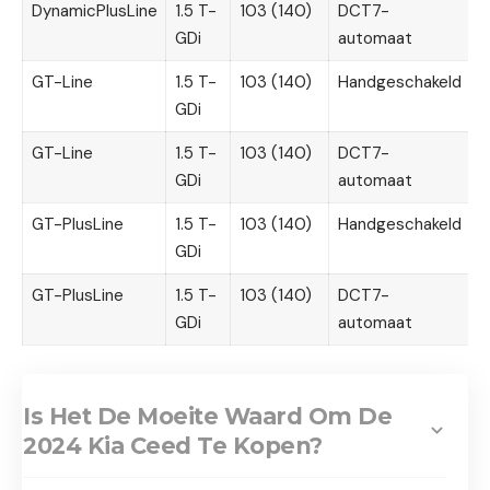
DynamicPlusLine
1.5 T-
103 (140)
DCT7-
3
GDi
automaat
GT-Line
1.5 T-
103 (140)
Handgeschakeld
3
GDi
GT-Line
1.5 T-
103 (140)
DCT7-
3
GDi
automaat
GT-PlusLine
1.5 T-
103 (140)
Handgeschakeld
3
GDi
GT-PlusLine
1.5 T-
103 (140)
DCT7-
3
GDi
automaat
Is Het De Moeite Waard Om De
2024 Kia Ceed Te Kopen?