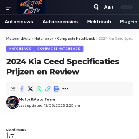
Aa
Autonieuws
Auto­recensies
Elektrisch
Plug-in
MotorandAuto
>
Hatchback
>
Compacte Hatchback
>
2024 Kia Ceed Specificaties Prijzen en Review
HATCHBACK
COMPACTE HATCHBACK
2024 Kia Ceed Specificaties
Prijzen en Review
Motor&Auto Team
Last updated: 13/05/2025 2:25 am
List of Images
1
/7