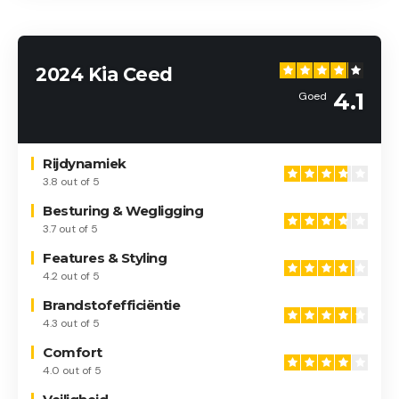
2024 Kia Ceed
4.1
Goed
Rijdynamiek
3.8 out of 5
Besturing & Wegligging
3.7 out of 5
Features & Styling
4.2 out of 5
Brandstofefficiëntie
4.3 out of 5
Comfort
4.0 out of 5