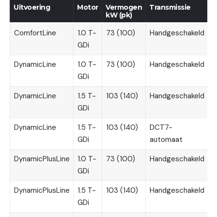
Uitvoering
Motor
Vermogen
Transmissie
P
kW (pk)
(
ComfortLine
1.0 T-
73 (100)
Handgeschakeld
2
GDi
DynamicLine
1.0 T-
73 (100)
Handgeschakeld
2
GDi
DynamicLine
1.5 T-
103 (140)
Handgeschakeld
3
GDi
DynamicLine
1.5 T-
103 (140)
DCT7-
3
GDi
automaat
DynamicPlusLine
1.0 T-
73 (100)
Handgeschakeld
3
GDi
DynamicPlusLine
1.5 T-
103 (140)
Handgeschakeld
3
GDi