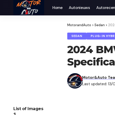
Home
Autonieuws
Auto­recen
MotorandAuto
>
Sedan
>
2024
SEDAN
PLUG-IN HYBR
2024 BMW
Specifica
Motor&Auto Te
Last updated: 13/
List of Images