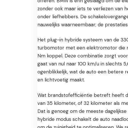
offeren. BMW is erin geslaagd om de elekt
zonder ook maar iets te verliezen van h
onder liefhebbers. De schakelovergange
nauwelijks waarneembaar; de prestaties va
Het plug-in hybride systeem van de 330
turbomotor met een elektromotor die r
Nm koppel. Deze combinatie zorgt voor 
gaat van nul naar 100 km/u in slechts 5
ogenblikkelijk, wat de auto een betere
en lichtvoetig maakt.
Wat brandstofefficiëntie betreft heeft
van 35 kilometer, of 32 kilometer als men
Dat is genoeg om de meeste dagelijkse 
hybride modus schakelt de auto naadlo
om de zuinigheid te optimaliseren. We r