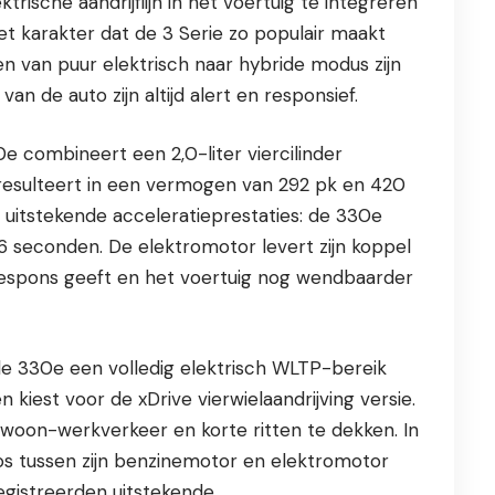
rische aandrijflijn in het voertuig te integreren
et karakter dat de 3 Serie zo populair maakt
n van puur elektrisch naar hybride modus zijn
n de auto zijn altijd alert en responsief.
e combineert een 2,0-liter viercilinder
esulteert in een vermogen van 292 pk en 420
uitstekende acceleratieprestaties: de 330e
,6 seconden. De elektromotor levert zijn koppel
 respons geeft en het voertuig nog wendbaarder
 de 330e een volledig elektrisch WLTP-bereik
 kiest voor de xDrive vierwielaandrijving versie.
woon-werkverkeer en korte ritten te dekken. In
os tussen zijn benzinemotor en elektromotor
egistreerden uitstekende