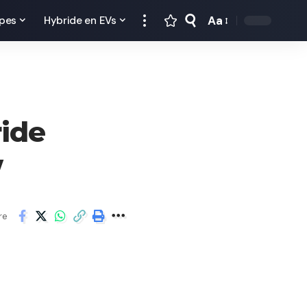
Aa
pes
Hybride en EVs
ride
w
re