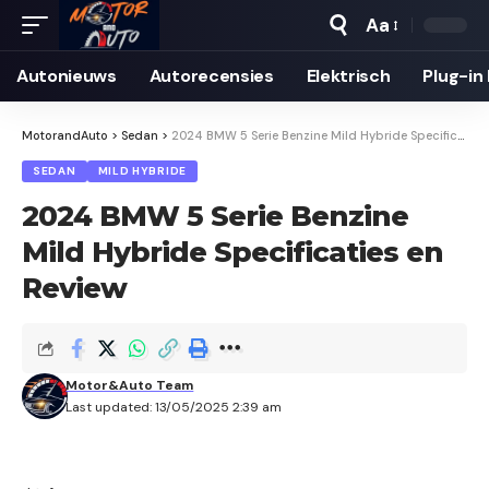
Aa
Autonieuws
Auto­recensies
Elektrisch
Plug-in
MotorandAuto
>
Sedan
>
2024 BMW 5 Serie Benzine Mild Hybride Specificaties en Review
SEDAN
MILD HYBRIDE
2024 BMW 5 Serie Benzine
Mild Hybride Specificaties en
Review
Motor&Auto Team
Last updated: 13/05/2025 2:39 am