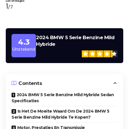
List of Images
1
/7
2024 BMW 5 Serie Benzine Mild
4.3
2024 BMW 5 Serie Benzine Mild Hybride
Int
Hybride
Uitstekend
Contents
2024 BMW 5 Serie Benzine Mild Hybride Sedan
Specificaties
Is Het De Moeite Waard Om De 2024 BMW 5
Serie Benzine Mild Hybride Te Kopen?
Motor, Prestaties En Transmissie